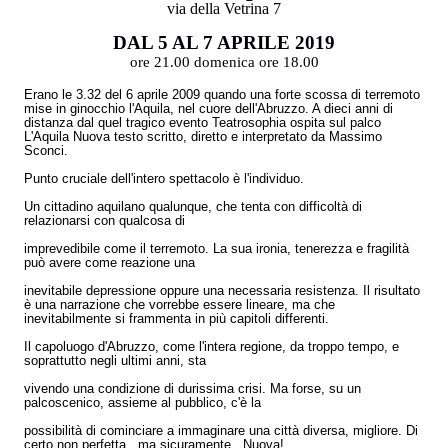
via della Vetrina 7
DAL 5 AL 7 APRILE 2019
ore 21.00 domenica ore 18.00
Erano le 3.32 del 6 aprile 2009 quando una forte scossa di terremoto
mise in ginocchio l'Aquila, nel cuore dell'Abruzzo. A dieci anni di
distanza dal quel tragico evento Teatrosophia ospita sul palco
L'Aquila Nuova testo scritto, diretto e interpretato da Massimo
Sconci.
Punto cruciale dell'intero spettacolo è l'individuo.
Un cittadino aquilano qualunque, che tenta con difficoltà di
relazionarsi con qualcosa di
imprevedibile come il terremoto. La sua ironia, tenerezza e fragilità
può avere come reazione una
inevitabile depressione oppure una necessaria resistenza. Il risultato
è una narrazione che vorrebbe essere lineare, ma che
inevitabilmente si frammenta in più capitoli differenti.
Il capoluogo d'Abruzzo, come l'intera regione, da troppo tempo, e
soprattutto negli ultimi anni, sta
vivendo una condizione di durissima crisi. Ma forse, su un
palcoscenico, assieme al pubblico, c'è la
possibilità di cominciare a immaginare una città diversa, migliore. Di
certo non perfetta...ma sicuramente...Nuova!