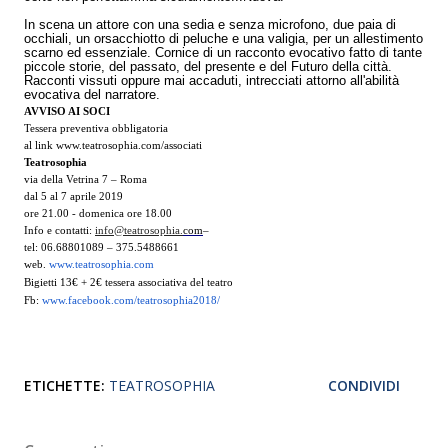
In scena un attore con una sedia e senza microfono, due paia di
occhiali, un orsacchiotto di peluche e una valigia, per un allestimento
scarno ed essenziale. Cornice di un racconto evocativo fatto di tante
piccole storie, del passato, del presente e del Futuro della città.
Racconti vissuti oppure mai accaduti, intrecciati attorno all'abilità
evocativa del narratore.
AVVISO AI SOCI
Tessera preventiva obbligatoria
al link
www.teatrosophia.com/
associati
Teatrosophia
via della Vetrina 7 – Roma
dal 5 al 7 aprile 2019
ore 21.00 - domenica ore 18.00
Info e contatti:
info@teatrosophia.
co
m
–
tel: 06.68801089 – 375.5488661
web.
www.teatrosophia.com
Bigietti 13€ + 2€ tessera associativa del teatro
Fb:
www.facebook.com/
teatrosophia2018/
ETICHETTE:
TEATROSOPHIA
CONDIVIDI