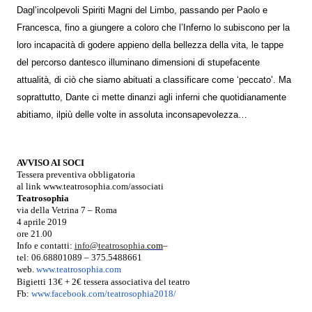
Dagl’incolpevoli Spiriti Magni del Limbo, passando per Paolo e
Francesca, fino a giungere a coloro che l’Inferno lo subiscono per la
loro incapacità di godere appieno della bellezza della vita, le tappe
del percorso dantesco illuminano dimensioni di stupefacente
attualità, di ciò che siamo abituati a classificare come ‘peccato’. Ma
soprattutto, Dante ci mette dinanzi agli inferni che quotidianamente
abitiamo, ilpiù delle volte in assoluta inconsapevolezza…
AVVISO AI SOCI
Tessera preventiva obbligatoria
al link
www.teatrosophia.com/
associati
Teatrosophia
via della Vetrina 7 – Roma
4 aprile 2019
ore 21.00
Info e contatti:
info@teatrosophia.
co
m
–
tel: 06.68801089 – 375.5488661
web.
www.teatrosophia.com
Bigietti 13€ + 2€ tessera associativa del teatro
Fb:
www.facebook.com/
teatrosophia2018/