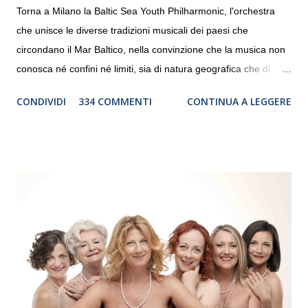
Torna a Milano la Baltic Sea Youth Philharmonic, l'orchestra
che unisce le diverse tradizioni musicali dei paesi che
circondano il Mar Baltico, nella convinzione che la musica non
conosca né confini né limiti, sia di natura geografica che di
genere. Il tour, realizzato grazie al sostegno di Saipem,
CONDIVIDI
334 COMMENTI
CONTINUA A LEGGERE
debutterà il 10 settembre a Heiden, in Germania, e toccherà, in
dieci giorni, nove differenti città in Svizzera, Italia, Danimarca e
Polonia. In Italia la Baltic Sea Youth Philharmonic sarà a Milano
il 14 settembre nel suggestivo contesto della Basilica di Santa
Maria delle Grazie, ospite dell’Associazione Musicale ArteViva,
e a Verona il 15 settembre al Teatro Filarmonico per il festival
“Settembre dell’Accademia” dove si esibirà per il secondo anno
consecutivo. Il pubblico milanese avrà il piacere di applaudire i
giovani artisti della Baltic Sea Youth Philharmonic per la quarta
volta. L’orchestra, fondata nel 2008 da Kristjan Järvi (affiancato
da un prestigioso consiglio di consulent...