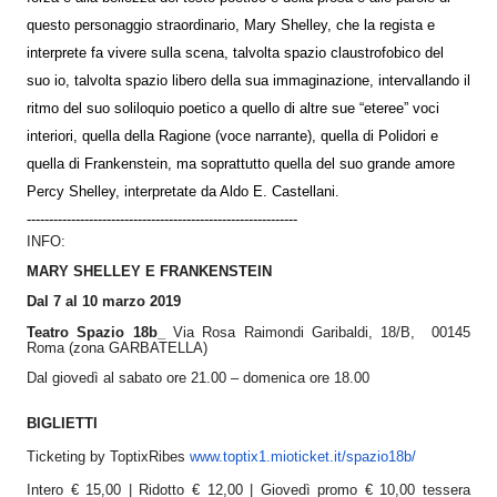
questo personaggio straordinario, Mary Shelley, che la regista e
interprete fa vivere sulla scena, talvolta spazio claustrofobico del
suo io, talvolta spazio libero della sua immaginazione, intervallando il
ritmo del suo soliloquio poetico a quello di altre sue “eteree” voci
interiori, quella della Ragione (voce narrante), quella di Polidori e
quella di Frankenstein, ma soprattutto quella del suo grande amore
Percy Shelley, interpretate da Aldo E. Castellani.
-------------------------------------------------------------
INFO:
MARY SHELLEY E FRANKENSTEIN
Dal 7 al 10 marzo 2019
Teatro Spazio 18b_
Via Rosa Raimondi Garibaldi, 18/B, 00145
Roma (zona GARBATELLA)
Dal giovedì al sabato ore 21.00 – domenica ore 18.00
BIGLIETTI
Ticketing by ToptixRibes
www.toptix1.mioticket.it/
spazio18b/
Intero
€ 15,00 |
Ridotto
€ 12,00 |
Giovedì promo
€ 10,00 tessera