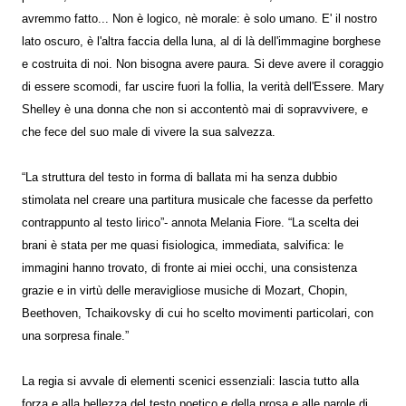
avremmo fatto... Non è logico, nè morale: è solo umano. E' il nostro
lato oscuro, è l'altra faccia della luna, al di là dell'immagine borghese
e costruita di noi. Non bisogna avere paura. Si deve avere il coraggio
di essere scomodi, far uscire fuori la follia, la verità dell'Essere. Mary
Shelley è una donna che non si accontentò mai di sopravvivere, e
che fece del suo male di vivere la sua salvezza.
“La struttura del testo in forma di ballata mi ha senza dubbio
stimolata nel creare una partitura musicale che facesse da perfetto
contrappunto al testo lirico”- annota Melania Fiore. “La scelta dei
brani è stata per me quasi fisiologica, immediata, salvifica: le
immagini hanno trovato, di fronte ai miei occhi, una consistenza
grazie e in virtù delle meravigliose musiche di Mozart, Chopin,
Beethoven, Tchaikovsky di cui ho scelto movimenti particolari, con
una sorpresa finale.”
La regia si avvale di elementi scenici essenziali: lascia tutto alla
forza e alla bellezza del testo poetico e della prosa e alle parole di