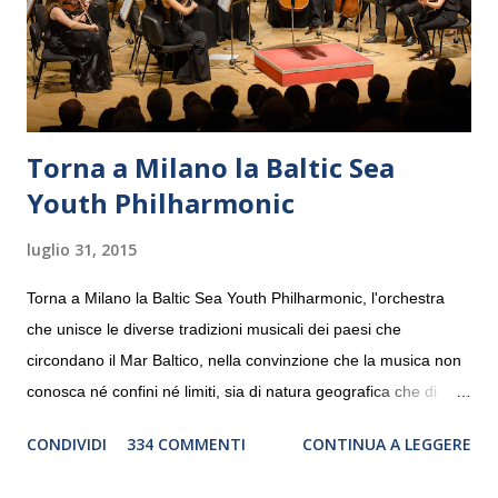
Torna a Milano la Baltic Sea
Youth Philharmonic
luglio 31, 2015
Torna a Milano la Baltic Sea Youth Philharmonic, l'orchestra
che unisce le diverse tradizioni musicali dei paesi che
circondano il Mar Baltico, nella convinzione che la musica non
conosca né confini né limiti, sia di natura geografica che di
genere. Il tour, realizzato grazie al sostegno di Saipem,
CONDIVIDI
334 COMMENTI
CONTINUA A LEGGERE
debutterà il 10 settembre a Heiden, in Germania, e toccherà, in
dieci giorni, nove differenti città in Svizzera, Italia, Danimarca e