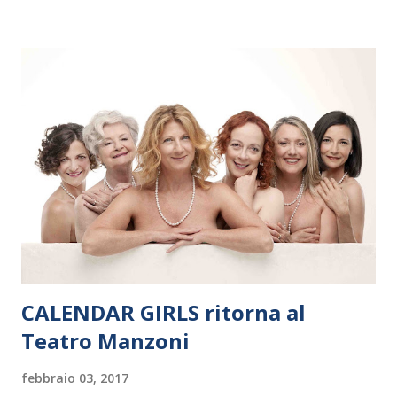
Polonia. In Italia la Baltic Sea Youth Philharmonic sarà a Milano
il 14 settembre nel suggestivo contesto della Basilica di Santa
Maria delle Grazie, ospite dell’Associazione Musicale ArteViva,
e a Verona il 15 settembre al Teatro Filarmonico per il festival
“Settembre dell’Accademia” dove si esibirà per il secondo anno
consecutivo. Il pubblico milanese avrà il piacere di applaudire i
giovani artisti della Baltic Sea Youth Philharmonic per la quarta
volta. L’orchestra, fondata nel 2008 da Kristjan Järvi (affiancato
da un prestigioso consiglio di consulent...
CALENDAR GIRLS ritorna al
Teatro Manzoni
febbraio 03, 2017