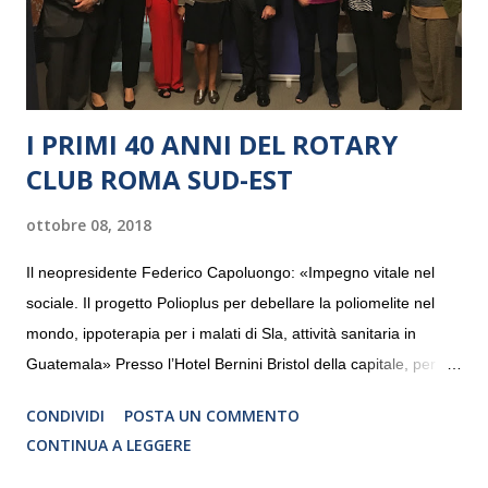
I PRIMI 40 ANNI DEL ROTARY
CLUB ROMA SUD-EST
ottobre 08, 2018
Il neopresidente Federico Capoluongo: «Impegno vitale nel
sociale. Il progetto Polioplus per debellare la poliomelite nel
mondo, ippoterapia per i malati di Sla, attività sanitaria in
Guatemala» Presso l’Hotel Bernini Bristol della capitale, per la
prima volta, sono stati presentati alla stampa i progetti in
CONDIVIDI
POSTA UN COMMENTO
programmazione del Rotary Club Roma Sud-Est che festeggia
CONTINUA A LEGGERE
i quaranta anni di attività. Un’occasione per raccontare al
mondo esterno i valori in cui il Club crede fermamente e che