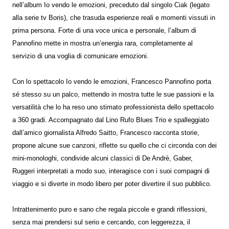
nell’album Io vendo le emozioni, preceduto dal singolo Ciak (legato
alla serie tv Boris), che trasuda esperienze reali e momenti vissuti in
prima persona. Forte di una voce unica e personale, l’album di
Pannofino mette in mostra un’energia rara, completamente al
servizio di una voglia di comunicare emozioni.
Con lo spettacolo Io vendo le emozioni, Francesco Pannofino porta
sé stesso su un palco, mettendo in mostra tutte le sue passioni e la
versatilità che lo ha reso uno stimato professionista dello spettacolo
a 360 gradi. Accompagnato dal Lino Rufo Blues Trio e spalleggiato
dall’amico giornalista Alfredo Saitto, Francesco racconta storie,
propone alcune sue canzoni, riflette su quello che ci circonda con dei
mini-monologhi, condivide alcuni classici di De Andrè, Gaber,
Ruggeri interpretati a modo suo, interagisce con i suoi compagni di
viaggio e si diverte in modo libero per poter divertire il suo pubblico.
Intrattenimento puro e sano che regala piccole e grandi riflessioni,
senza mai prendersi sul serio e cercando, con leggerezza, il