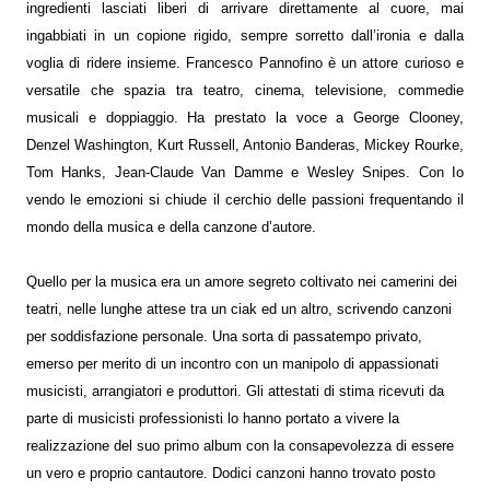
ingredienti lasciati liberi di arrivare direttamente al cuore, mai
ingabbiati in un copione rigido, sempre sorretto dall’ironia e dalla
voglia di ridere insieme. Francesco Pannofino è un attore curioso e
versatile che spazia tra teatro, cinema, televisione, commedie
musicali e doppiaggio. Ha prestato la voce a George Clooney,
Denzel Washington, Kurt Russell, Antonio Banderas, Mickey Rourke,
Tom Hanks, Jean-Claude Van Damme e Wesley Snipes. Con Io
vendo le emozioni si chiude il cerchio delle passioni frequentando il
mondo della musica e della canzone d’autore.
Quello per la musica era un amore segreto coltivato nei camerini dei
teatri, nelle lunghe attese tra un ciak ed un altro, scrivendo canzoni
per soddisfazione personale. Una sorta di passatempo privato,
emerso per merito di un incontro con un manipolo di appassionati
musicisti, arrangiatori e produttori. Gli attestati di stima ricevuti da
parte di musicisti professionisti lo hanno portato a vivere la
realizzazione del suo primo album con la consapevolezza di essere
un vero e proprio cantautore. Dodici canzoni hanno trovato posto