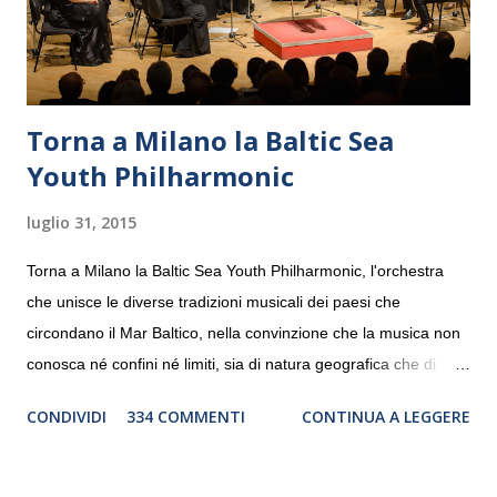
Torna a Milano la Baltic Sea
Youth Philharmonic
luglio 31, 2015
Torna a Milano la Baltic Sea Youth Philharmonic, l'orchestra
che unisce le diverse tradizioni musicali dei paesi che
circondano il Mar Baltico, nella convinzione che la musica non
conosca né confini né limiti, sia di natura geografica che di
genere. Il tour, realizzato grazie al sostegno di Saipem,
CONDIVIDI
334 COMMENTI
CONTINUA A LEGGERE
debutterà il 10 settembre a Heiden, in Germania, e toccherà, in
dieci giorni, nove differenti città in Svizzera, Italia, Danimarca e
Polonia. In Italia la Baltic Sea Youth Philharmonic sarà a Milano