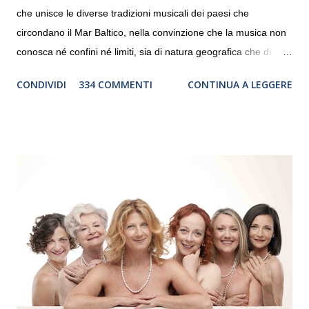
che unisce le diverse tradizioni musicali dei paesi che
circondano il Mar Baltico, nella convinzione che la musica non
conosca né confini né limiti, sia di natura geografica che di
genere. Il tour, realizzato grazie al sostegno di Saipem,
CONDIVIDI
334 COMMENTI
CONTINUA A LEGGERE
debutterà il 10 settembre a Heiden, in Germania, e toccherà, in
dieci giorni, nove differenti città in Svizzera, Italia, Danimarca e
Polonia. In Italia la Baltic Sea Youth Philharmonic sarà a Milano
il 14 settembre nel suggestivo contesto della Basilica di Santa
Maria delle Grazie, ospite dell’Associazione Musicale ArteViva,
e a Verona il 15 settembre al Teatro Filarmonico per il festival
“Settembre dell’Accademia” dove si esibirà per il secondo anno
consecutivo. Il pubblico milanese avrà il piacere di applaudire i
giovani artisti della Baltic Sea Youth Philharmonic per la quarta
volta. L’orchestra, fondata nel 2008 da Kristjan Järvi (affiancato
da un prestigioso consiglio di consulent...