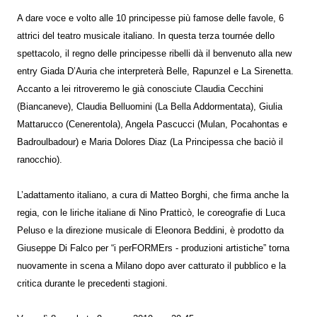
A dare voce e volto alle 10 principesse più famose delle favole, 6
attrici del teatro musicale italiano. In questa terza tournée dello
spettacolo, il regno delle principesse ribelli dà il benvenuto alla new
entry Giada D’Auria che interpreterà Belle, Rapunzel e La Sirenetta.
Accanto a lei ritroveremo le già conosciute Claudia Cecchini
(Biancaneve), Claudia Belluomini (La Bella Addormentata), Giulia
Mattarucco (Cenerentola), Angela Pascucci (Mulan, Pocahontas e
Badroulbadour) e Maria Dolores Diaz (La Principessa che baciò il
ranocchio).
L’adattamento italiano, a cura di Matteo Borghi, che firma anche la
regia, con le liriche italiane di Nino Pratticò, le coreografie di Luca
Peluso e la direzione musicale di Eleonora Beddini, è prodotto da
Giuseppe Di Falco per “i perFORMErs - produzioni artistiche” torna
nuovamente in scena a Milano dopo aver catturato il pubblico e la
critica durante le precedenti stagioni.