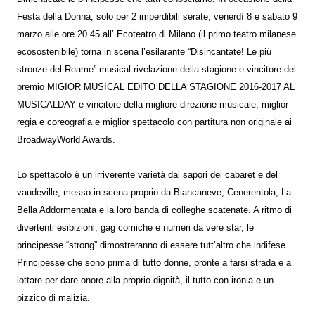
Festa della Donna, solo per 2 imperdibili serate, venerdì 8 e sabato 9
marzo alle ore 20.45 all’ Ecoteatro di Milano (il primo teatro milanese
ecosostenibile) torna in scena l’esilarante “Disincantate! Le più
stronze del Reame” musical rivelazione della stagione e vincitore del
premio MIGIOR MUSICAL EDITO DELLA STAGIONE 2016-2017 AL
MUSICALDAY
e vincitore della migliore direzione musicale, miglior
regia e coreografia e miglior spettacolo con partitura non originale ai
BroadwayWorld Awards.
Lo spettacolo è un irriverente varietà dai sapori del cabaret e del
vaudeville, messo in scena proprio da Biancaneve, Cenerentola, La
Bella Addormentata e la loro banda di colleghe scatenate. A ritmo di
divertenti esibizioni, gag comiche e numeri da vere star, le
principesse “strong” dimostreranno di essere tutt’altro che indifese.
Principesse che sono prima di tutto donne, pronte a farsi strada e a
lottare per dare onore alla proprio dignità, il tutto con ironia e un
pizzico di malizia.