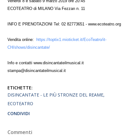
Venerdì 8 e sabato 9 marzo 2019 ore 20:45
ECOTEATRO di MILANO Via Fezzan n. 11
INFO E PRENOTAZIONI Tel: 02 82773651 - www.ecoteatro.org
Vendita online:
https://toptix1.mioticket.it/EcoTeatro/it-
CH/shows/disincantate/
Info e contatti www.disincantateilmusical.it
stampa@disincantateilmusical.it
ETICHETTE:
DISINCANTATE - LE PIÙ STRONZE DEL REAME
ECOTEATRO
CONDIVIDI
Commenti