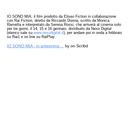
IO SONO MIA, il film prodotto da Eliseo Fiction in collaborazione
con Rai Fiction, diretto da Riccardo Donna, scritto da Monica
Rametta e interpretato da Serena Rossi, che arriverà al cinema solo
per tre giorni, il 14, 15 e 16 gennaio, distribuito da Nexo Digital
(elenco sale su
www.nexodigital.it
), per andare poi in onda a febbraio
su Rai1 e on line su RaiPlay.
IO SONO MIA - in anteprima ...
by
on Scribd