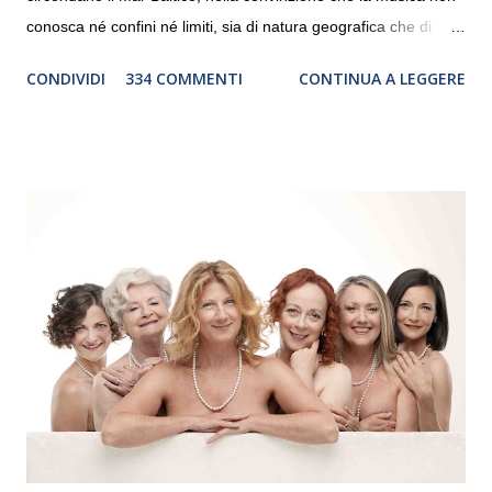
conosca né confini né limiti, sia di natura geografica che di
genere. Il tour, realizzato grazie al sostegno di Saipem,
CONDIVIDI
334 COMMENTI
CONTINUA A LEGGERE
debutterà il 10 settembre a Heiden, in Germania, e toccherà, in
dieci giorni, nove differenti città in Svizzera, Italia, Danimarca e
Polonia. In Italia la Baltic Sea Youth Philharmonic sarà a Milano
il 14 settembre nel suggestivo contesto della Basilica di Santa
Maria delle Grazie, ospite dell’Associazione Musicale ArteViva,
e a Verona il 15 settembre al Teatro Filarmonico per il festival
“Settembre dell’Accademia” dove si esibirà per il secondo anno
consecutivo. Il pubblico milanese avrà il piacere di applaudire i
giovani artisti della Baltic Sea Youth Philharmonic per la quarta
volta. L’orchestra, fondata nel 2008 da Kristjan Järvi (affiancato
da un prestigioso consiglio di consulent...