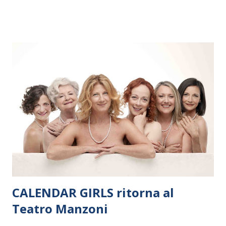
dieci giorni, nove differenti città in Svizzera, Italia, Danimarca e
Polonia. In Italia la Baltic Sea Youth Philharmonic sarà a Milano
il 14 settembre nel suggestivo contesto della Basilica di Santa
Maria delle Grazie, ospite dell’Associazione Musicale ArteViva,
e a Verona il 15 settembre al Teatro Filarmonico per il festival
“Settembre dell’Accademia” dove si esibirà per il secondo anno
consecutivo. Il pubblico milanese avrà il piacere di applaudire i
giovani artisti della Baltic Sea Youth Philharmonic per la quarta
volta. L’orchestra, fondata nel 2008 da Kristjan Järvi (affiancato
da un prestigioso consiglio di consulent...
CALENDAR GIRLS ritorna al
Teatro Manzoni