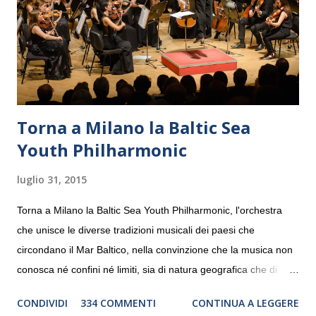
Torna a Milano la Baltic Sea
Youth Philharmonic
luglio 31, 2015
Torna a Milano la Baltic Sea Youth Philharmonic, l'orchestra
che unisce le diverse tradizioni musicali dei paesi che
circondano il Mar Baltico, nella convinzione che la musica non
conosca né confini né limiti, sia di natura geografica che di
genere. Il tour, realizzato grazie al sostegno di Saipem,
CONDIVIDI
334 COMMENTI
CONTINUA A LEGGERE
debutterà il 10 settembre a Heiden, in Germania, e toccherà, in