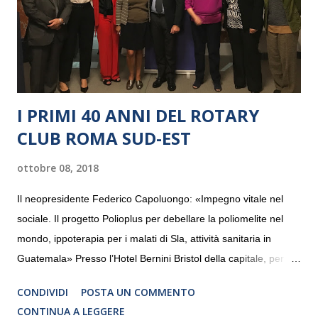
I PRIMI 40 ANNI DEL ROTARY
CLUB ROMA SUD-EST
ottobre 08, 2018
Il neopresidente Federico Capoluongo: «Impegno vitale nel
sociale. Il progetto Polioplus per debellare la poliomelite nel
mondo, ippoterapia per i malati di Sla, attività sanitaria in
Guatemala» Presso l’Hotel Bernini Bristol della capitale, per la
prima volta, sono stati presentati alla stampa i progetti in
CONDIVIDI
POSTA UN COMMENTO
programmazione del Rotary Club Roma Sud-Est che festeggia
CONTINUA A LEGGERE