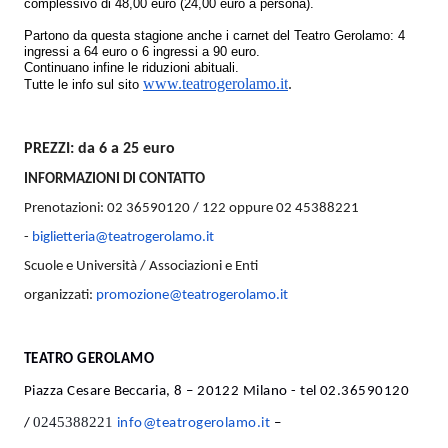
complessivo di 48,00 euro (24,00 euro a persona).
Partono da questa stagione anche i carnet del Teatro Gerolamo: 4
ingressi a 64 euro o 6 ingressi a 90 euro.
Continuano infine le riduzioni abituali.
www.teatrogerolamo.it
.
Tutte le info sul sito
PREZZI: da 6 a 25 euro
INFORMAZIONI DI CONTATTO
Prenotazioni: 02 36590120 / 122 oppure 02 45388221
-
biglietteria@teatrogerolamo.it
Scuole e Università / Associazioni e Enti
organizzati:
promozione@teatrogerolamo.it
TEATRO GEROLAMO
Piazza Cesare Beccaria, 8 – 20122 Milano - tel 02.36590120
0245388221
/
info@teatrogerolamo.it
–