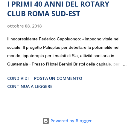
I PRIMI 40 ANNI DEL ROTARY
CLUB ROMA SUD-EST
ottobre 08, 2018
Il neopresidente Federico Capoluongo: «Impegno vitale nel
sociale. Il progetto Polioplus per debellare la poliomelite nel
mondo, ippoterapia per i malati di Sla, attività sanitaria in
Guatemala» Presso l’Hotel Bernini Bristol della capitale, per la
prima volta, sono stati presentati alla stampa i progetti in
CONDIVIDI
POSTA UN COMMENTO
programmazione del Rotary Club Roma Sud-Est che festeggia
CONTINUA A LEGGERE
i quaranta anni di attività. Un’occasione per raccontare al
mondo esterno i valori in cui il Club crede fermamente e che
muovono le azioni dei soci che lo compongono. Infatti le attività
che svolge il Rotary sono principalmente di volontariato e
Powered by Blogger
riguardano sia il territorio che le missioni all’estero in paesi in
via di sviluppo.