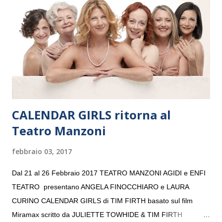
“Settembre dell’Accademia” dove si esibirà per il secondo anno
consecutivo. Il pubblico milanese avrà il piacere di applaudire i
giovani artisti della Baltic Sea Youth Philharmonic per la quarta
volta. L’orchestra, fondata nel 2008 da Kristjan Järvi (affiancato
da un prestigioso consiglio di consulent...
CALENDAR GIRLS ritorna al
Teatro Manzoni
febbraio 03, 2017
Dal 21 al 26 Febbraio 2017 TEATRO MANZONI AGIDI e ENFI
TEATRO presentano ANGELA FINOCCHIARO e LAURA
CURINO CALENDAR GIRLS di TIM FIRTH basato sul film
Miramax scritto da JULIETTE TOWHIDE & TIM FIRTH