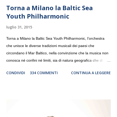
Torna a Milano la Baltic Sea
Youth Philharmonic
luglio 31, 2015
Torna a Milano la Baltic Sea Youth Philharmonic, l'orchestra
che unisce le diverse tradizioni musicali dei paesi che
circondano il Mar Baltico, nella convinzione che la musica non
conosca né confini né limiti, sia di natura geografica che di
genere. Il tour, realizzato grazie al sostegno di Saipem,
CONDIVIDI
334 COMMENTI
CONTINUA A LEGGERE
debutterà il 10 settembre a Heiden, in Germania, e toccherà, in
dieci giorni, nove differenti città in Svizzera, Italia, Danimarca e
Polonia. In Italia la Baltic Sea Youth Philharmonic sarà a Milano
il 14 settembre nel suggestivo contesto della Basilica di Santa
Maria delle Grazie, ospite dell’Associazione Musicale ArteViva,
e a Verona il 15 settembre al Teatro Filarmonico per il festival