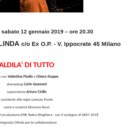
 a sabato 12 gennaio 2019 – ore 20.30
OLINDA
c/o Ex O.P. - V. Ippocrate 45 Milano
ALDILA’ DI TUTTO
 e con
Valentina Picello
e
Chiara Stoppa
dramaturg
Carlo Guasconi
supervisione
Arturo Cirillo
assistente alla regia Lorenzo Ponte
scene e costumi Eleonora Rossi
zi
produzione ATIR Teatro Ringhiera
- con il sostegno di NEXT 2018
i ringrazia Olinda per la collaborazione