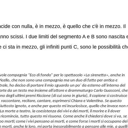
de con nulla, è in mezzo, è quello che c'è in mezzo. Il
anno scissi. I due limiti del segmento A e B sono nascita 
ci sta in mezzo, gli infiniti punti C, sono le possibilità c
ole compagnia “Eco di fondo” per lo spettacolo «La sirenetta», anche in
Picello, che non sono una compagnia ma un duo di fatto per antica e
ale, ho deciso di portare il mio sguardo un po’ da esterno all’interno del
 parte da un testo ma insieme all’attore e drammaturgo Carlo Guasconi, che
degli ultimi premi Riccione (di cui sono in giuria), il copione si costruisce
raccontare, recitare, cantare, esprimersi Chiara e Valentina. Se questo
uttosto ignoto, e anche per questo mi incuriosisce, quello che invece non 
a morte a teatro, la coesistenza dei vivi e dei morti, il morire e il dover
i ricomincia, tutto questo mi risuona. Come anche il chiedersi dove si va, se 
o morti; come i vivi pensano ai morti, e come forse i morti si occupano dei
le morti, anche le loro, mi porta inesorabilmente a pensare alle mie, a quelli