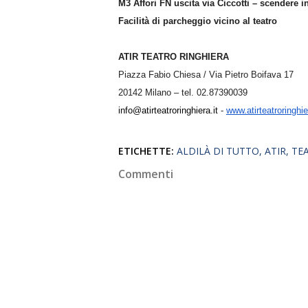
M3 Affori FN uscita via Ciccotti – scendere in
Facilità di parcheggio vicino al teatro
ATIR TEATRO RINGHIERA
Piazza Fabio Chiesa / Via Pietro Boifava 17
20142 Milano – tel. 02.87390039
info@atirteatroringhiera.it
-
www.atirteatroringhie
ETICHETTE:
ALDILÀ DI TUTTO
ATIR
TE
Commenti