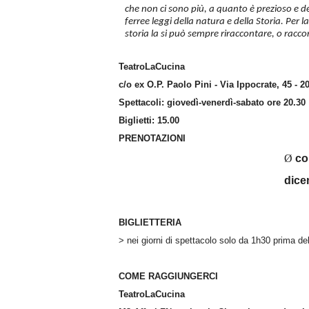
che non ci sono più, a quanto è prezioso e del
ferree leggi della natura e della Storia. Per l
storia la si può sempre riraccontare, o raccon
TeatroLaCucina
c/o ex O.P. Paolo Pini - Via Ippocrate, 45 - 
Spettacoli: giovedì-venerdì-sabato ore 20.30
Biglietti: 15.00
PRENOTAZIONI
Ø
co
dice
BIGLIETTERIA
> nei giorni di spettacolo solo da 1h30 prima dell
COME RAGGIUNGERCI
TeatroLaCucina