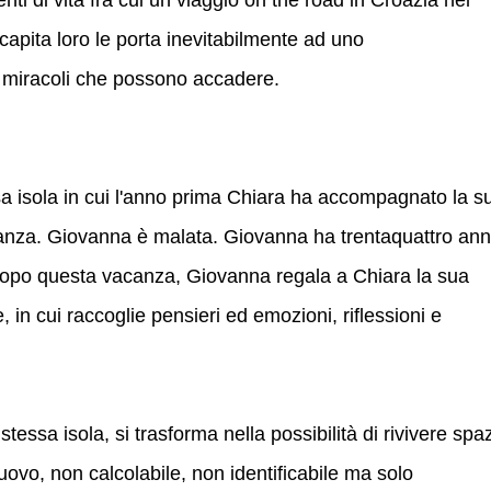
ti di vita fra cui un viaggio on the road in Croazia nel
 capita loro le porta inevitabilmente ad uno
 e miracoli che possono accadere.
ssa isola in cui l'anno prima Chiara ha accompagnato la s
nza. Giovanna è malata. Giovanna ha trentaquattro ann
po questa vacanza, Giovanna regala a Chiara la sua
, in cui raccoglie pensieri ed emozioni, riflessioni e
tessa isola, si trasforma nella possibilità di rivivere spaz
ovo, non calcolabile, non identificabile ma solo