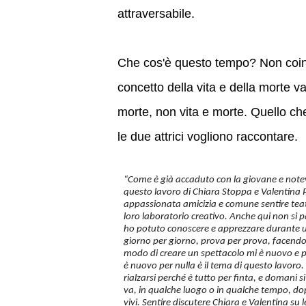
attraversabile.
Che cos'è questo tempo? Non coinci
concetto della vita e della morte v
morte, non vita e morte. Quello che 
le due attrici vogliono raccontare.
“Come è già accaduto con la giovane e notev
questo lavoro di Chiara Stoppa e Valentina 
appassionata amicizia e comune sentire teatr
loro laboratorio creativo. Anche qui non si
ho potuto conoscere e apprezzare durante uno 
giorno per giorno, prova per prova, facendo 
modo di creare un spettacolo mi è nuovo e pi
è nuovo per nulla è il tema di questo lavoro. L
rialzarsi perché è tutto per finta, e domani s
va, in qualche luogo o in qualche tempo, dop
vivi. Sentire discutere Chiara e Valentina su 