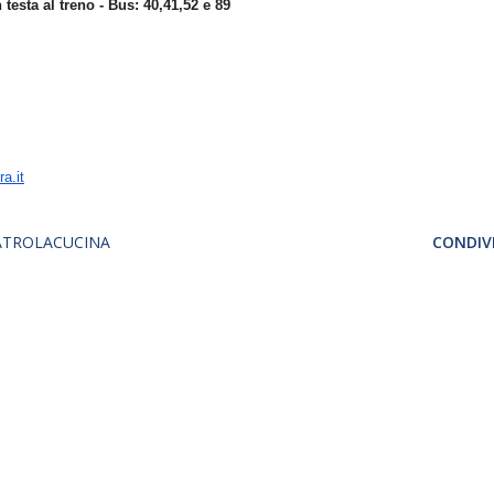
 testa al treno - Bus: 40,41,52 e 89
ra.it
ATROLACUCINA
CONDIVI