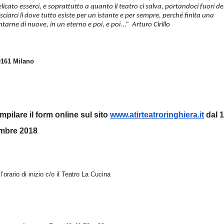
icato esserci, e soprattutto a quanto il teatro ci salva, portandoci fuori de
asciarci lì dove tutto esiste per un istante e per sempre, perché finita una
tarne di nuove, in un eterno e poi, e poi...” Arturo Cirillo
20161 Milano
mpilare il form online sul sito
www.atirteatroringhiera.it
dal 
mbre 2018
’orario di inizio c/o il Teatro La Cucina