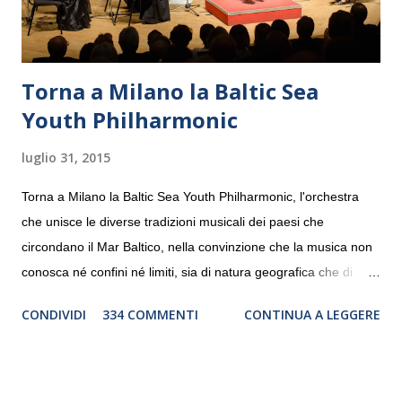
Torna a Milano la Baltic Sea
Youth Philharmonic
luglio 31, 2015
Torna a Milano la Baltic Sea Youth Philharmonic, l'orchestra
che unisce le diverse tradizioni musicali dei paesi che
circondano il Mar Baltico, nella convinzione che la musica non
conosca né confini né limiti, sia di natura geografica che di
genere. Il tour, realizzato grazie al sostegno di Saipem,
CONDIVIDI
334 COMMENTI
CONTINUA A LEGGERE
debutterà il 10 settembre a Heiden, in Germania, e toccherà, in
dieci giorni, nove differenti città in Svizzera, Italia, Danimarca e
Polonia. In Italia la Baltic Sea Youth Philharmonic sarà a Milano
il 14 settembre nel suggestivo contesto della Basilica di Santa