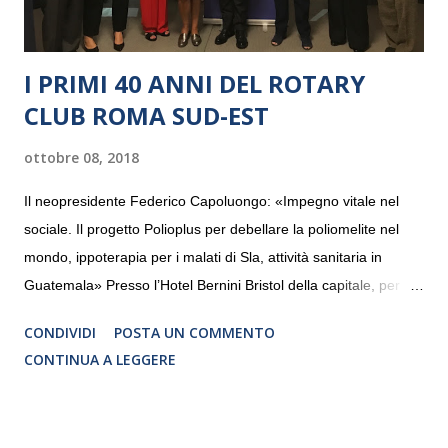
I PRIMI 40 ANNI DEL ROTARY
CLUB ROMA SUD-EST
ottobre 08, 2018
Il neopresidente Federico Capoluongo: «Impegno vitale nel
sociale. Il progetto Polioplus per debellare la poliomelite nel
mondo, ippoterapia per i malati di Sla, attività sanitaria in
Guatemala» Presso l’Hotel Bernini Bristol della capitale, per la
prima volta, sono stati presentati alla stampa i progetti in
CONDIVIDI
POSTA UN COMMENTO
programmazione del Rotary Club Roma Sud-Est che festeggia
CONTINUA A LEGGERE
i quaranta anni di attività. Un’occasione per raccontare al
mondo esterno i valori in cui il Club crede fermamente e che
muovono le azioni dei soci che lo compongono. Infatti le attività