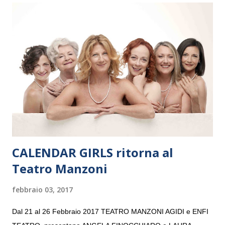
Maria delle Grazie, ospite dell’Associazione Musicale ArteViva,
e a Verona il 15 settembre al Teatro Filarmonico per il festival
“Settembre dell’Accademia” dove si esibirà per il secondo anno
consecutivo. Il pubblico milanese avrà il piacere di applaudire i
giovani artisti della Baltic Sea Youth Philharmonic per la quarta
volta. L’orchestra, fondata nel 2008 da Kristjan Järvi (affiancato
da un prestigioso consiglio di consulent...
CALENDAR GIRLS ritorna al
Teatro Manzoni
febbraio 03, 2017
Dal 21 al 26 Febbraio 2017 TEATRO MANZONI AGIDI e ENFI