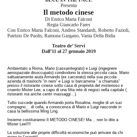
Presenta
Il metodo cinese
Di Enrico Maria Falconi
Regia Giancarlo Fares
Con Enrico Maria Falconi, Andrea Standardi, Roberto Fazioli,
Patrizio De Paolis, Ramona Gargano, Vania Della Bidia
Teatro de’ Servi
Dall’11 al 27 gennaio 2019
Ambientato a Roma, Mario (cassaintegrato) e Luigi (ingegnere
aerospaziale disoccupato) condividono la stessa piccola casa. Mario
saltuariamente aiuta Armando (ex carcerato) nella sua piccola
azienda di traslochi “in nero” e Luigi si barcamena “ a chiamata”
presso il ristorante cinese sotto casa di proprietà del misterioso e
cruento Mister Lee, a capo di una fitta rete di negozi nella capitale (
ristoranti ma anche centri massaggi…).
Tutto succede quando Armando porta Rosalina, moglie di un suo
compagno… di cella, a conoscenza di Mario e Luigi nasconde in
casa la bellissima Ming Ling.
Insieme costituiranno Il METODO CINESE! Ma… non lo dite a
Mister Lee!!!!
La soluzione alle proprie difficoltà economiche può arrivare da chi
meno te l’aspetti!