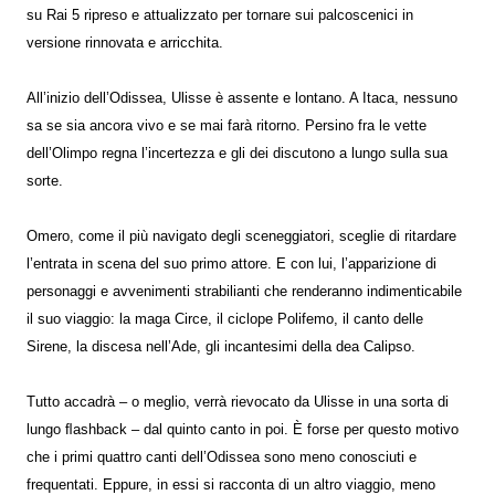
su Rai 5 ripreso e attualizzato per tornare sui palcoscenici in
versione rinnovata e arricchita.
All’inizio dell’Odissea, Ulisse è assente e lontano. A Itaca, nessuno
sa se sia ancora vivo e se mai farà ritorno. Persino fra le vette
dell’Olimpo regna l’incertezza e gli dei discutono a lungo sulla sua
sorte.
Omero, come il più navigato degli sceneggiatori, sceglie di ritardare
l’entrata in scena del suo primo attore. E con lui, l’apparizione di
personaggi e avvenimenti strabilianti che renderanno indimenticabile
il suo viaggio: la maga Circe, il ciclope Polifemo, il canto delle
Sirene, la discesa nell’Ade, gli incantesimi della dea Calipso.
Tutto accadrà – o meglio, verrà rievocato da Ulisse in una sorta di
lungo ﬂashback – dal quinto canto in poi. È forse per questo motivo
che i primi quattro canti dell’Odissea sono meno conosciuti e
frequentati. Eppure, in essi si racconta di un altro viaggio, meno