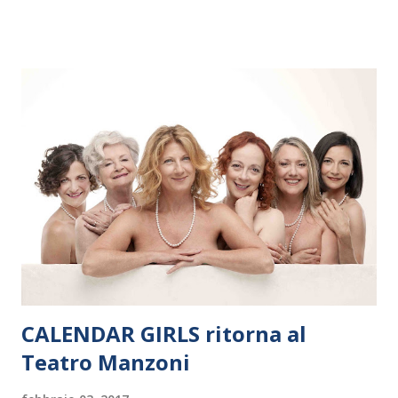
dieci giorni, nove differenti città in Svizzera, Italia, Danimarca e
Polonia. In Italia la Baltic Sea Youth Philharmonic sarà a Milano
il 14 settembre nel suggestivo contesto della Basilica di Santa
Maria delle Grazie, ospite dell’Associazione Musicale ArteViva,
e a Verona il 15 settembre al Teatro Filarmonico per il festival
“Settembre dell’Accademia” dove si esibirà per il secondo anno
consecutivo. Il pubblico milanese avrà il piacere di applaudire i
giovani artisti della Baltic Sea Youth Philharmonic per la quarta
volta. L’orchestra, fondata nel 2008 da Kristjan Järvi (affiancato
da un prestigioso consiglio di consulent...
CALENDAR GIRLS ritorna al
Teatro Manzoni