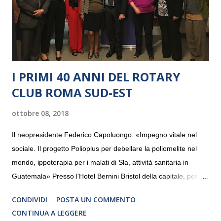
I PRIMI 40 ANNI DEL ROTARY
CLUB ROMA SUD-EST
ottobre 08, 2018
Il neopresidente Federico Capoluongo: «Impegno vitale nel
sociale. Il progetto Polioplus per debellare la poliomelite nel
mondo, ippoterapia per i malati di Sla, attività sanitaria in
Guatemala» Presso l’Hotel Bernini Bristol della capitale, per la
prima volta, sono stati presentati alla stampa i progetti in
CONDIVIDI
POSTA UN COMMENTO
programmazione del Rotary Club Roma Sud-Est che festeggia
CONTINUA A LEGGERE
i quaranta anni di attività. Un’occasione per raccontare al