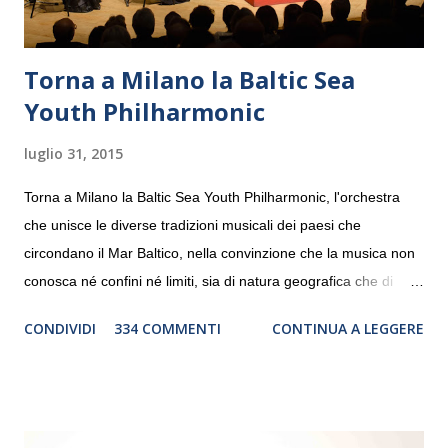
Torna a Milano la Baltic Sea
Youth Philharmonic
luglio 31, 2015
Torna a Milano la Baltic Sea Youth Philharmonic, l'orchestra
che unisce le diverse tradizioni musicali dei paesi che
circondano il Mar Baltico, nella convinzione che la musica non
conosca né confini né limiti, sia di natura geografica che di
genere. Il tour, realizzato grazie al sostegno di Saipem,
CONDIVIDI
334 COMMENTI
CONTINUA A LEGGERE
debutterà il 10 settembre a Heiden, in Germania, e toccherà, in
dieci giorni, nove differenti città in Svizzera, Italia, Danimarca e
Polonia. In Italia la Baltic Sea Youth Philharmonic sarà a Milano
il 14 settembre nel suggestivo contesto della Basilica di Santa