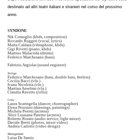
destinato ad altri teatri italiani e stranieri nel corso del prossimo
anno.
SYNDONE
Nik Comoglio (kbds, composition)
Riccardo Ruggeri (vocal, lyrics)
Marta Caldara (vibraphone, kbds)
Gigi Rivetti (piano, kbds)
Martino Malacrida (drums)
Federico Marchesano (bass)
Fabrizio Argiolas (sound engineer)
Strings
Federico Marchesano (bass, double bass, fretless)
Cecilia Bacci (vln.)
Ivana Nicoletta (vln.)
Martina Anselmo (vla.)
Claudia Ravetto (cello)
Crew
Laura Scaringella (dancer, choreographer)
Elena Perosino (drawings, paintings)
Michela Perotti (actress)
Alice Lussiana Parente (actress)
Roberto Rorato (audio service, light mixer)
Davide Bretti (photos, mixer video)
Andrea Carlotto (video design)
Management
Luisa De Santis