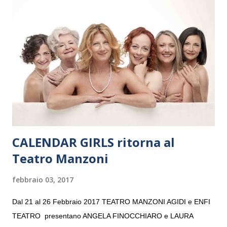
Maria delle Grazie, ospite dell’Associazione Musicale ArteViva,
e a Verona il 15 settembre al Teatro Filarmonico per il festival
“Settembre dell’Accademia” dove si esibirà per il secondo anno
consecutivo. Il pubblico milanese avrà il piacere di applaudire i
giovani artisti della Baltic Sea Youth Philharmonic per la quarta
volta. L’orchestra, fondata nel 2008 da Kristjan Järvi (affiancato
da un prestigioso consiglio di consulent...
CALENDAR GIRLS ritorna al
Teatro Manzoni
febbraio 03, 2017
Dal 21 al 26 Febbraio 2017 TEATRO MANZONI AGIDI e ENFI
TEATRO presentano ANGELA FINOCCHIARO e LAURA