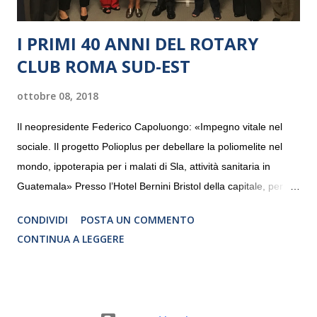
I PRIMI 40 ANNI DEL ROTARY
CLUB ROMA SUD-EST
ottobre 08, 2018
Il neopresidente Federico Capoluongo: «Impegno vitale nel
sociale. Il progetto Polioplus per debellare la poliomelite nel
mondo, ippoterapia per i malati di Sla, attività sanitaria in
Guatemala» Presso l’Hotel Bernini Bristol della capitale, per la
prima volta, sono stati presentati alla stampa i progetti in
CONDIVIDI
POSTA UN COMMENTO
programmazione del Rotary Club Roma Sud-Est che festeggia
CONTINUA A LEGGERE
i quaranta anni di attività. Un’occasione per raccontare al
mondo esterno i valori in cui il Club crede fermamente e che
muovono le azioni dei soci che lo compongono. Infatti le attività
che svolge il Rotary sono principalmente di volontariato e