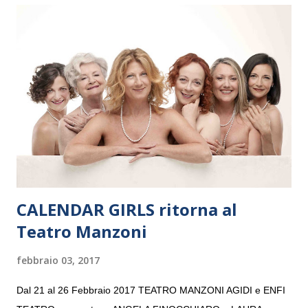
Maria delle Grazie, ospite dell’Associazione Musicale ArteViva,
e a Verona il 15 settembre al Teatro Filarmonico per il festival
“Settembre dell’Accademia” dove si esibirà per il secondo anno
consecutivo. Il pubblico milanese avrà il piacere di applaudire i
giovani artisti della Baltic Sea Youth Philharmonic per la quarta
volta. L’orchestra, fondata nel 2008 da Kristjan Järvi (affiancato
da un prestigioso consiglio di consulent...
CALENDAR GIRLS ritorna al
Teatro Manzoni
febbraio 03, 2017
Dal 21 al 26 Febbraio 2017 TEATRO MANZONI AGIDI e ENFI