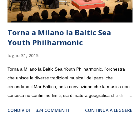
Torna a Milano la Baltic Sea
Youth Philharmonic
luglio 31, 2015
Torna a Milano la Baltic Sea Youth Philharmonic, l'orchestra
che unisce le diverse tradizioni musicali dei paesi che
circondano il Mar Baltico, nella convinzione che la musica non
conosca né confini né limiti, sia di natura geografica che di
genere. Il tour, realizzato grazie al sostegno di Saipem,
CONDIVIDI
334 COMMENTI
CONTINUA A LEGGERE
debutterà il 10 settembre a Heiden, in Germania, e toccherà, in
dieci giorni, nove differenti città in Svizzera, Italia, Danimarca e
Polonia. In Italia la Baltic Sea Youth Philharmonic sarà a Milano
il 14 settembre nel suggestivo contesto della Basilica di Santa