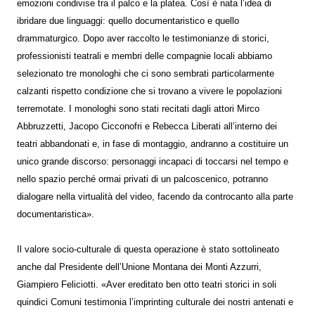
emozioni condivise tra il palco e la platea. Così è nata l’idea di
ibridare due linguaggi: quello documentaristico e quello
drammaturgico. Dopo aver raccolto le testimonianze di storici,
professionisti teatrali e membri delle compagnie locali abbiamo
selezionato tre monologhi che ci sono sembrati particolarmente
calzanti rispetto condizione che si trovano a vivere le popolazioni
terremotate. I monologhi sono stati recitati dagli attori Mirco
Abbruzzetti, Jacopo Cicconofri e Rebecca Liberati all’interno dei
teatri abbandonati e, in fase di montaggio, andranno a costituire un
unico grande discorso: personaggi incapaci di toccarsi nel tempo e
nello spazio perché ormai privati di un palcoscenico, potranno
dialogare nella virtualità del video, facendo da controcanto alla parte
documentaristica».
Il valore socio-culturale di questa operazione è stato sottolineato
anche dal Presidente dell’Unione Montana dei Monti Azzurri,
Giampiero Feliciotti. «Aver ereditato ben otto teatri storici in soli
quindici Comuni testimonia l’imprinting culturale dei nostri antenati e