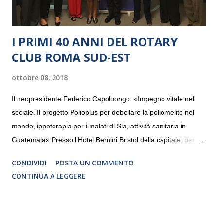
I PRIMI 40 ANNI DEL ROTARY
CLUB ROMA SUD-EST
ottobre 08, 2018
Il neopresidente Federico Capoluongo: «Impegno vitale nel
sociale. Il progetto Polioplus per debellare la poliomelite nel
mondo, ippoterapia per i malati di Sla, attività sanitaria in
Guatemala» Presso l’Hotel Bernini Bristol della capitale, per la
prima volta, sono stati presentati alla stampa i progetti in
CONDIVIDI
POSTA UN COMMENTO
programmazione del Rotary Club Roma Sud-Est che festeggia
CONTINUA A LEGGERE
i quaranta anni di attività. Un’occasione per raccontare al
mondo esterno i valori in cui il Club crede fermamente e che
muovono le azioni dei soci che lo compongono. Infatti le attività