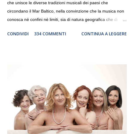
che unisce le diverse tradizioni musicali dei paesi che
circondano il Mar Baltico, nella convinzione che la musica non
conosca né confini né limiti, sia di natura geografica che di
genere. Il tour, realizzato grazie al sostegno di Saipem,
CONDIVIDI
334 COMMENTI
CONTINUA A LEGGERE
debutterà il 10 settembre a Heiden, in Germania, e toccherà, in
dieci giorni, nove differenti città in Svizzera, Italia, Danimarca e
Polonia. In Italia la Baltic Sea Youth Philharmonic sarà a Milano
il 14 settembre nel suggestivo contesto della Basilica di Santa
Maria delle Grazie, ospite dell’Associazione Musicale ArteViva,
e a Verona il 15 settembre al Teatro Filarmonico per il festival
“Settembre dell’Accademia” dove si esibirà per il secondo anno
consecutivo. Il pubblico milanese avrà il piacere di applaudire i
giovani artisti della Baltic Sea Youth Philharmonic per la quarta
volta. L’orchestra, fondata nel 2008 da Kristjan Järvi (affiancato
da un prestigioso consiglio di consulent...