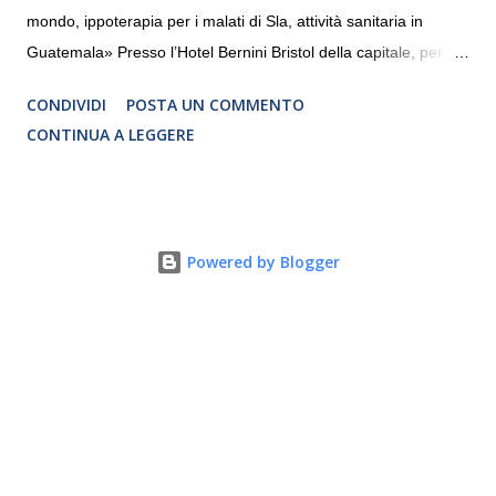
mondo, ippoterapia per i malati di Sla, attività sanitaria in
Guatemala» Presso l’Hotel Bernini Bristol della capitale, per la
prima volta, sono stati presentati alla stampa i progetti in
CONDIVIDI
POSTA UN COMMENTO
programmazione del Rotary Club Roma Sud-Est che festeggia
CONTINUA A LEGGERE
i quaranta anni di attività. Un’occasione per raccontare al
mondo esterno i valori in cui il Club crede fermamente e che
muovono le azioni dei soci che lo compongono. Infatti le attività
che svolge il Rotary sono principalmente di volontariato e
Powered by Blogger
riguardano sia il territorio che le missioni all’estero in paesi in
via di sviluppo.