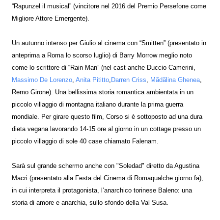
“Rapunzel il musical” (vincitore nel 2016 del Premio Persefone come
Migliore Attore Emergente).
Un autunno intenso per Giulio al cinema con “Smitten” (presentato in
anteprima a Roma lo scorso luglio) di Barry Morrow meglio noto
come lo scrittore di “Rain Man” (nel cast anche Duccio Camerini,
Massimo De Lorenzo
,
Anita Pititto
,
Darren Criss
,
Mãdãlina Ghenea
,
Remo Girone). Una bellissima storia romantica ambientata in un
piccolo villaggio di montagna italiano durante la prima guerra
mondiale. Per girare questo film, Corso si è sottoposto ad una dura
dieta vegana lavorando 14-15 ore al giorno in un cottage presso un
piccolo villaggio di sole 40 case chiamato Falenam.
Sarà sul grande schermo anche con "Soledad" diretto da Agustina
Macri (presentato alla Festa del Cinema di Romaqualche giorno fa),
in cui interpreta il protagonista, l’anarchico torinese Baleno: una
storia di amore e anarchia, sullo sfondo della Val Susa.