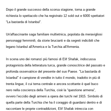
Dopo il grande successo della scorsa stagione, torna a grande
richiesta lo spettacolo che ha registrato 12 sold out e 6000 spettatori
“La bastarda di Istanbul”.
Un'affascinante saga familiare multietnica, popolata da meravigliosi
personaggi femminili, da storie brucianti e da segreti indicibili che
legano Istanbul all'America e la Turchia all'Armenia.
In scena uno dei romanzi più famosi di Elif Shafak, indiscussa
protagonista della letteratura turca, grande conoscitrice del passato e
profonda osservatrice del presente del suo Paese. "La bastarda di
Istanbul" è campione di vendite in tutto il mondo, tradotto in più di
trenta lingue, il cui tema centrale e ancora scottante è quel buco
nero nella coscienza della Turchia, cioè la “questione armena”,
ovvero l’eccidio degli armeni a opera dei turchi nel 1915. Simbolo di
quella parte della Turchia che ha il coraggio di guardarsi dentro e di
raccontare le proprie contraddizioni, Elif Shafak intreccia con