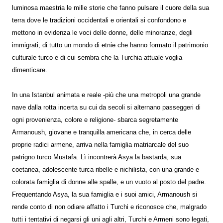
luminosa maestria le mille storie che fanno pulsare il cuore della sua
terra dove le tradizioni occidentali e orientali si confondono e
mettono in evidenza le voci delle donne, delle minoranze, degli
immigrati, di tutto un mondo di etnie che hanno formato il patrimonio
culturale turco e di cui sembra che la Turchia attuale voglia
dimenticare.
In una Istanbul animata e reale -più che una metropoli una grande
nave dalla rotta incerta su cui da secoli si alternano passeggeri di
ogni provenienza, colore e religione- sbarca segretamente
Armanoush, giovane e tranquilla americana che, in cerca delle
proprie radici armene, arriva nella famiglia matriarcale del suo
patrigno turco Mustafa. Lì incontrerà Asya la bastarda, sua
coetanea, adolescente turca ribelle e nichilista, con una grande e
colorata famiglia di donne alle spalle, e un vuoto al posto del padre.
Frequentando Asya, la sua famiglia e i suoi amici, Armanoush si
rende conto di non odiare affatto i Turchi e riconosce che, malgrado
tutti i tentativi di negarsi gli uni agli altri, Turchi e Armeni sono legati,