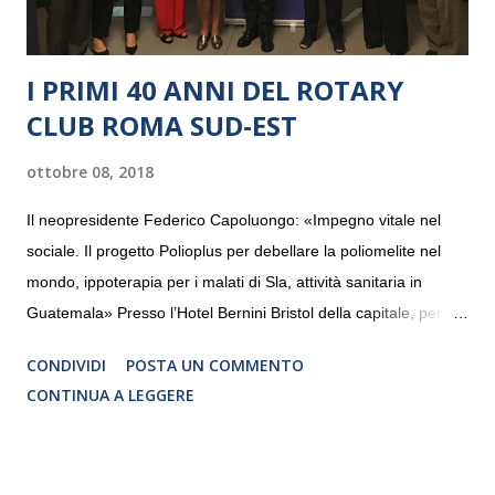
I PRIMI 40 ANNI DEL ROTARY
CLUB ROMA SUD-EST
ottobre 08, 2018
Il neopresidente Federico Capoluongo: «Impegno vitale nel
sociale. Il progetto Polioplus per debellare la poliomelite nel
mondo, ippoterapia per i malati di Sla, attività sanitaria in
Guatemala» Presso l’Hotel Bernini Bristol della capitale, per la
prima volta, sono stati presentati alla stampa i progetti in
CONDIVIDI
POSTA UN COMMENTO
programmazione del Rotary Club Roma Sud-Est che festeggia
CONTINUA A LEGGERE
i quaranta anni di attività. Un’occasione per raccontare al
mondo esterno i valori in cui il Club crede fermamente e che
muovono le azioni dei soci che lo compongono. Infatti le attività