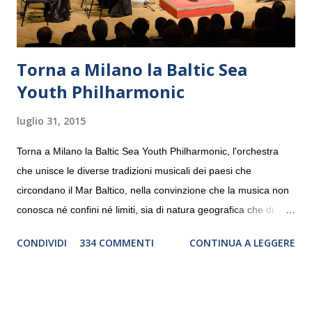
Torna a Milano la Baltic Sea
Youth Philharmonic
luglio 31, 2015
Torna a Milano la Baltic Sea Youth Philharmonic, l'orchestra
che unisce le diverse tradizioni musicali dei paesi che
circondano il Mar Baltico, nella convinzione che la musica non
conosca né confini né limiti, sia di natura geografica che di
genere. Il tour, realizzato grazie al sostegno di Saipem,
CONDIVIDI
334 COMMENTI
CONTINUA A LEGGERE
debutterà il 10 settembre a Heiden, in Germania, e toccherà, in
dieci giorni, nove differenti città in Svizzera, Italia, Danimarca e
Polonia. In Italia la Baltic Sea Youth Philharmonic sarà a Milano
il 14 settembre nel suggestivo contesto della Basilica di Santa