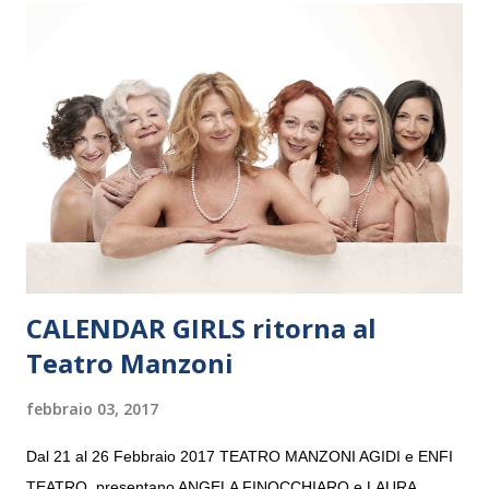
Maria delle Grazie, ospite dell’Associazione Musicale ArteViva,
e a Verona il 15 settembre al Teatro Filarmonico per il festival
“Settembre dell’Accademia” dove si esibirà per il secondo anno
consecutivo. Il pubblico milanese avrà il piacere di applaudire i
giovani artisti della Baltic Sea Youth Philharmonic per la quarta
volta. L’orchestra, fondata nel 2008 da Kristjan Järvi (affiancato
da un prestigioso consiglio di consulent...
CALENDAR GIRLS ritorna al
Teatro Manzoni
febbraio 03, 2017
Dal 21 al 26 Febbraio 2017 TEATRO MANZONI AGIDI e ENFI
TEATRO presentano ANGELA FINOCCHIARO e LAURA