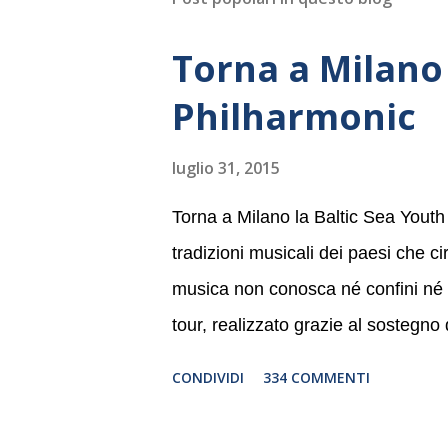
Torna a Milano 
Philharmonic
luglio 31, 2015
Torna a Milano la Baltic Sea Youth
tradizioni musicali dei paesi che c
musica non conosca né confini né li
tour, realizzato grazie al sostegno
Germania, e toccherà, in dieci giorni
CONDIVIDI
334 COMMENTI
Danimarca e Polonia. In Italia la B
settembre nel suggestivo contesto 