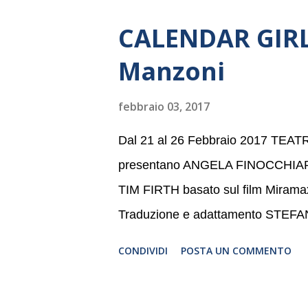
dell’Associazione Musicale ArteViv
CALENDAR GIRLS
Filarmonico per il festival “Settem
Manzoni
anno consecutivo. Il pubblico milane
della Baltic Sea Youth Philharmonic
febbraio 03, 2017
2008 da Kristjan Järvi (affiancato d
Dal 21 al 26 Febbraio 2017 TE
presentano ANGELA FINOCCHIA
TIM FIRTH basato sul film Mira
Traduzione e adattamento STEF
CONDIVIDI
POSTA UN COMMENTO