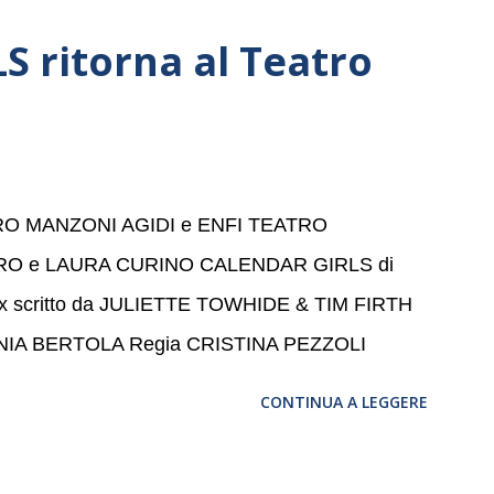
a, e a Verona il 15 settembre al Teatro
 ritorna al Teatro
bre dell’Accademia” dove si esibirà per il secondo
se avrà il piacere di applaudire i giovani artisti
 per la quarta volta. L’orchestra, fondata nel
a un prestigioso consiglio di consulent...
ATRO MANZONI AGIDI e ENFI TEATRO
RO e LAURA CURINO CALENDAR GIRLS di
max scritto da JULIETTE TOWHIDE & TIM FIRTH
ANIA BERTOLA Regia CRISTINA PEZZOLI
CONTINUA A LEGGERE