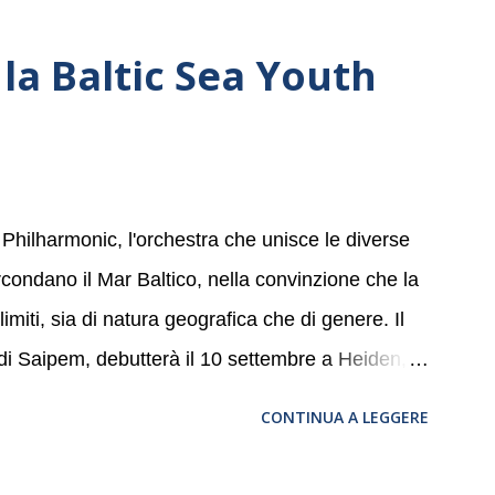
la Baltic Sea Youth
 Philharmonic, l'orchestra che unisce le diverse
ircondano il Mar Baltico, nella convinzione che la
miti, sia di natura geografica che di genere. Il
 di Saipem, debutterà il 10 settembre a Heiden, in
, nove differenti città in Svizzera, Italia,
CONTINUA A LEGGERE
altic Sea Youth Philharmonic sarà a Milano il 14
della Basilica di Santa Maria delle Grazie, ospite