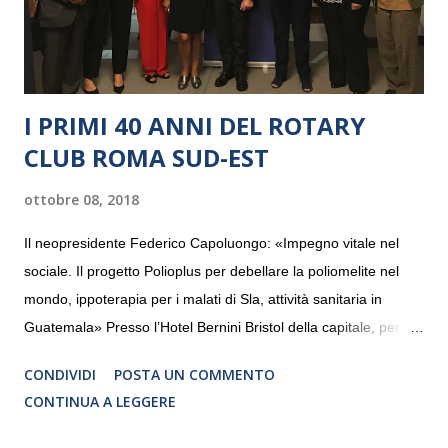
I PRIMI 40 ANNI DEL ROTARY
CLUB ROMA SUD-EST
ottobre 08, 2018
Il neopresidente Federico Capoluongo: «Impegno vitale nel
sociale. Il progetto Polioplus per debellare la poliomelite nel
mondo, ippoterapia per i malati di Sla, attività sanitaria in
Guatemala» Presso l’Hotel Bernini Bristol della capitale, per la
prima volta, sono stati presentati alla stampa i progetti in
CONDIVIDI
POSTA UN COMMENTO
programmazione del Rotary Club Roma Sud-Est che festeggia
CONTINUA A LEGGERE
i quaranta anni di attività. Un’occasione per raccontare al
mondo esterno i valori in cui il Club crede fermamente e che