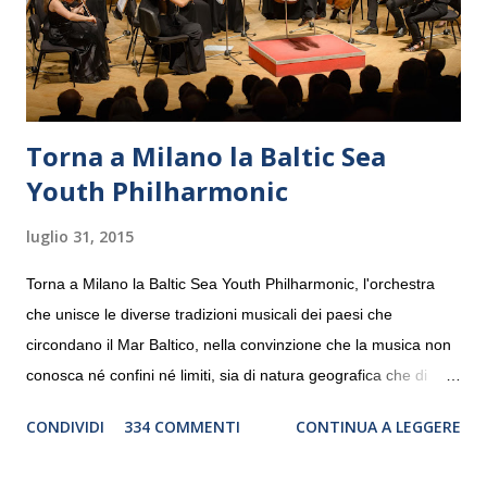
Torna a Milano la Baltic Sea
Youth Philharmonic
luglio 31, 2015
Torna a Milano la Baltic Sea Youth Philharmonic, l'orchestra
che unisce le diverse tradizioni musicali dei paesi che
circondano il Mar Baltico, nella convinzione che la musica non
conosca né confini né limiti, sia di natura geografica che di
genere. Il tour, realizzato grazie al sostegno di Saipem,
CONDIVIDI
334 COMMENTI
CONTINUA A LEGGERE
debutterà il 10 settembre a Heiden, in Germania, e toccherà, in
dieci giorni, nove differenti città in Svizzera, Italia, Danimarca e