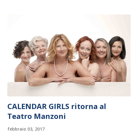
Polonia. In Italia la Baltic Sea Youth Philharmonic sarà a Milano
il 14 settembre nel suggestivo contesto della Basilica di Santa
Maria delle Grazie, ospite dell’Associazione Musicale ArteViva,
e a Verona il 15 settembre al Teatro Filarmonico per il festival
“Settembre dell’Accademia” dove si esibirà per il secondo anno
consecutivo. Il pubblico milanese avrà il piacere di applaudire i
giovani artisti della Baltic Sea Youth Philharmonic per la quarta
volta. L’orchestra, fondata nel 2008 da Kristjan Järvi (affiancato
da un prestigioso consiglio di consulent...
CALENDAR GIRLS ritorna al
Teatro Manzoni
febbraio 03, 2017