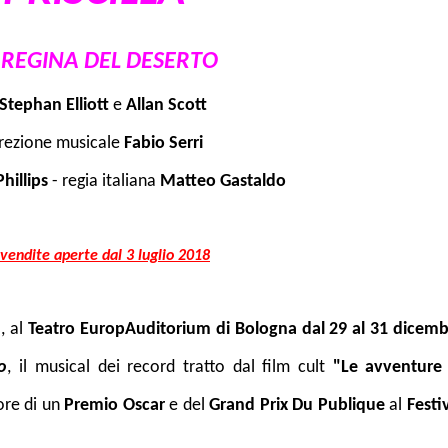
 REGINA DEL DESERTO
Stephan Elliott
e
Allan Scott
irezione musicale
Fabio Serri
hillips
- regia italiana
Matteo Gastaldo
vendite aperte dal 3 luglio 2018
, al
Teatro EuropAuditorium di Bologna dal 29 al 31 dicem
o
, il musical dei record tratto dal film cult
"Le avventure 
ore di un
Premio Oscar
e del
Grand Prix Du Publique
al
Festi