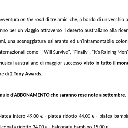
 avventura
on the road
di tre amici che, a bordo di un vecchio 
nno per un viaggio attraverso il deserto australiano alla rice
mi, una sceneggiatura esilarante ed un'intramontabile colo
ternazionali come "I Will Survive", "Finally", "It's Raining Men
musical australiano di maggior successo
visto in tutto il mo
re di
2 Tony Awards
.
 formule d’ABBONAMENTO che saranno rese note a settembre
.
platea intero 49,00 € - platea ridotto 44,00 € - platea bamb
balconata ridotto 34,00 € - balconata bambino 15,00 €