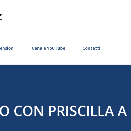
Passa ai contenuti principali
Z
ensioni
Canale YouTube
Contatti
 CON PRISCILLA A