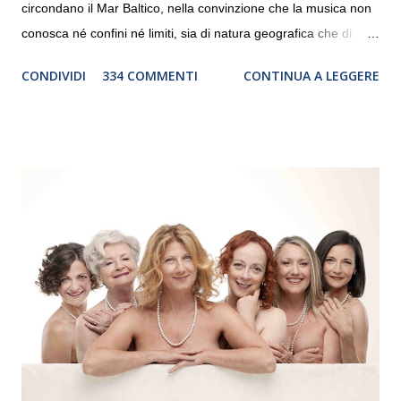
circondano il Mar Baltico, nella convinzione che la musica non
conosca né confini né limiti, sia di natura geografica che di
genere. Il tour, realizzato grazie al sostegno di Saipem,
CONDIVIDI
334 COMMENTI
CONTINUA A LEGGERE
debutterà il 10 settembre a Heiden, in Germania, e toccherà, in
dieci giorni, nove differenti città in Svizzera, Italia, Danimarca e
Polonia. In Italia la Baltic Sea Youth Philharmonic sarà a Milano
il 14 settembre nel suggestivo contesto della Basilica di Santa
Maria delle Grazie, ospite dell’Associazione Musicale ArteViva,
e a Verona il 15 settembre al Teatro Filarmonico per il festival
“Settembre dell’Accademia” dove si esibirà per il secondo anno
consecutivo. Il pubblico milanese avrà il piacere di applaudire i
giovani artisti della Baltic Sea Youth Philharmonic per la quarta
volta. L’orchestra, fondata nel 2008 da Kristjan Järvi (affiancato
da un prestigioso consiglio di consulent...