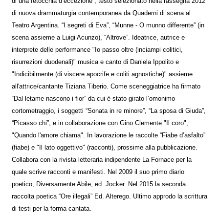
di una fetocchia d’eccezione”, testo selezionato nella rassegna 2012
di nuova drammaturgia contemporanea da Quaderni di scena al
Teatro Argentina. “I segreti di Eva”, “Munne - O munno differente” (in
scena assieme a Luigi Acunzo), “Altrove”. Ideatrice, autrice e
interprete delle performance "Io passo oltre (inciampi colitici,
risurrezioni duodenali)" musica e canto di Daniela Ippolito e
"Indicibilmente (di viscere apocrife e coliti agnostiche)" assieme
all'attrice/cantante Tiziana Tiberio. Come sceneggiatrice ha firmato
“Dal letame nascono i fior” da cui è stato girato l’omonimo
cortometraggio, i soggetti “Sonata in re minore”, “La sposa di Giuda”,
“Picasso chi”, e in collaborazione con Gino Clemente "Il coro",
"Quando l'amore chiama". In lavorazione le raccolte “Fiabe d’asfalto”
(fiabe) e "Il lato oggettivo" (racconti), prossime alla pubblicazione.
Collabora con la rivista letteraria indipendente La Fornace per la
quale scrive racconti e manifesti. Nel 2009 il suo primo diario
poetico, Diversamente Abile, ed. Jocker. Nel 2015 la seconda
raccolta poetica “Ore illegali” Ed. Alterego. Ultimo approdo la scrittura
di testi per la forma cantata.