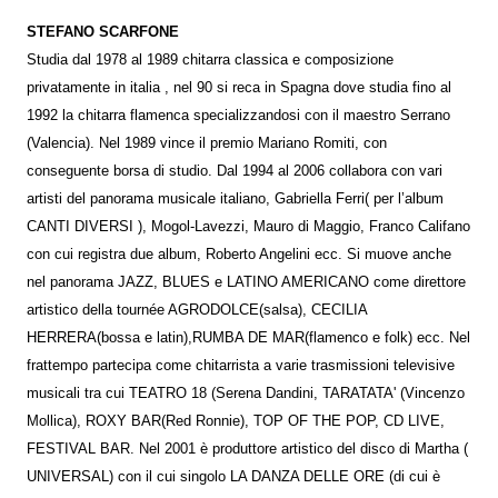
STEFANO SCARFONE
Studia dal 1978 al 1989 chitarra classica e composizione
privatamente in italia , nel 90 si reca in Spagna dove studia fino al
1992 la chitarra flamenca specializzandosi con il maestro Serrano
(Valencia). Nel 1989 vince il premio Mariano Romiti, con
conseguente borsa di studio. Dal 1994 al 2006 collabora con vari
artisti del panorama musicale italiano, Gabriella Ferri( per l’album
CANTI DIVERSI ), Mogol-Lavezzi, Mauro di Maggio, Franco Califano
con cui registra due album, Roberto Angelini ecc. Si muove anche
nel panorama JAZZ, BLUES e LATINO AMERICANO come direttore
artistico della tournée AGRODOLCE(salsa), CECILIA
HERRERA(bossa e latin),RUMBA DE MAR(flamenco e folk) ecc. Nel
frattempo partecipa come chitarrista a varie trasmissioni televisive
musicali tra cui TEATRO 18 (Serena Dandini, TARATATA' (Vincenzo
Mollica), ROXY BAR(Red Ronnie), TOP OF THE POP, CD LIVE,
FESTIVAL BAR. Nel 2001 è produttore artistico del disco di Martha (
UNIVERSAL) con il cui singolo LA DANZA DELLE ORE (di cui è