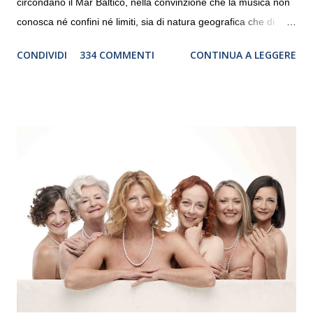
circondano il Mar Baltico, nella convinzione che la musica non
conosca né confini né limiti, sia di natura geografica che di
genere. Il tour, realizzato grazie al sostegno di Saipem,
CONDIVIDI
334 COMMENTI
CONTINUA A LEGGERE
debutterà il 10 settembre a Heiden, in Germania, e toccherà, in
dieci giorni, nove differenti città in Svizzera, Italia, Danimarca e
Polonia. In Italia la Baltic Sea Youth Philharmonic sarà a Milano
il 14 settembre nel suggestivo contesto della Basilica di Santa
Maria delle Grazie, ospite dell’Associazione Musicale ArteViva,
e a Verona il 15 settembre al Teatro Filarmonico per il festival
“Settembre dell’Accademia” dove si esibirà per il secondo anno
consecutivo. Il pubblico milanese avrà il piacere di applaudire i
giovani artisti della Baltic Sea Youth Philharmonic per la quarta
volta. L’orchestra, fondata nel 2008 da Kristjan Järvi (affiancato
da un prestigioso consiglio di consulent...