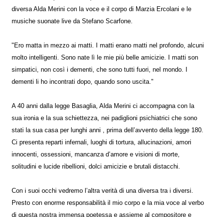
diversa Alda Merini con la voce e il corpo di Marzia Ercolani e le
musiche suonate live da Stefano Scarfone.
"Ero matta in mezzo ai matti. I matti erano matti nel profondo, alcuni
molto intelligenti. Sono nate lì le mie più belle amicizie. I matti son
simpatici, non così i dementi, che sono tutti fuori, nel mondo. I
dementi li ho incontrati dopo, quando sono uscita."
A 40 anni dalla legge Basaglia, Alda Merini ci accompagna con la
sua ironia e la sua schiettezza, nei padiglioni psichiatrici che sono
stati la sua casa per lunghi anni , prima dell’avvento della legge 180.
Ci presenta reparti infernali, luoghi di tortura, allucinazioni, amori
innocenti, ossessioni, mancanza d’amore e visioni di morte,
solitudini e lucide ribellioni, dolci amicizie e brutali distacchi.
Con i suoi occhi vedremo l’altra verità di una diversa tra i diversi.
Presto con enorme responsabilità il mio corpo e la mia voce al verbo
di questa nostra immensa poetessa e assieme al compositore e