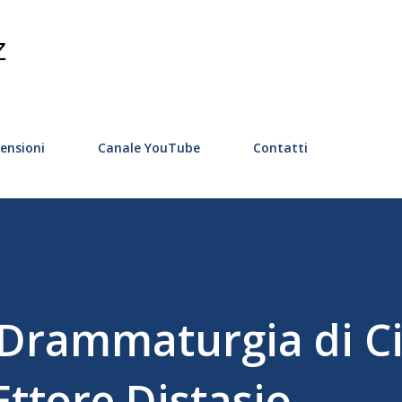
Passa ai contenuti principali
Z
ensioni
Canale YouTube
Contatti
- Drammaturgia di C
Ettore Distasio