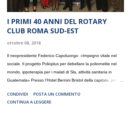
I PRIMI 40 ANNI DEL ROTARY
CLUB ROMA SUD-EST
ottobre 08, 2018
Il neopresidente Federico Capoluongo: «Impegno vitale nel
sociale. Il progetto Polioplus per debellare la poliomelite nel
mondo, ippoterapia per i malati di Sla, attività sanitaria in
Guatemala» Presso l’Hotel Bernini Bristol della capitale, per la
prima volta, sono stati presentati alla stampa i progetti in
CONDIVIDI
POSTA UN COMMENTO
programmazione del Rotary Club Roma Sud-Est che festeggia
CONTINUA A LEGGERE
i quaranta anni di attività. Un’occasione per raccontare al
mondo esterno i valori in cui il Club crede fermamente e che
muovono le azioni dei soci che lo compongono. Infatti le attività
che svolge il Rotary sono principalmente di volontariato e