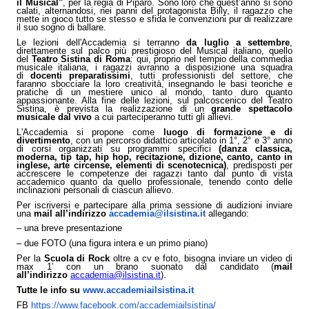
il Musical"
, per la regia di Piparo. Sono loro che quest’anno si sono
calati, alternandosi, nei panni del protagonista Billy, il ragazzo che
mette in gioco tutto se stesso e sfida le convenzioni pur di realizzare
il suo sogno di ballare.
Le lezioni dell'Accademia si terranno
da luglio a settembre
,
direttamente sul palco più prestigioso del Musical italiano, quello
del
Teatro Sistina di Roma
: qui, proprio nel tempio della commedia
musicale italiana, i ragazzi avranno a disposizione una squadra
di
docenti preparatissimi
, tutti professionisti del settore, che
faranno sbocciare la loro creatività, insegnando le basi teoriche e
pratiche di un mestiere unico al mondo, tanto duro quanto
appassionante. Alla fine delle lezioni, sul palcoscenico del Teatro
Sistina, è prevista la realizzazione di un
grande spettacolo
musicale dal vivo
a cui parteciperanno tutti gli allievi.
L'Accademia si propone come
luogo di formazione e di
divertimento
, con un percorso didattico articolato in 1°, 2° e 3° anno
di corsi organizzati su programmi specifici
(danza classica,
moderna, tip tap, hip hop, recitazione, dizione, canto, canto in
inglese, arte circense, elementi di scenotecnica)
, predisposti per
accrescere le competenze dei ragazzi tanto dal punto di vista
accademico quanto da quello professionale, tenendo conto delle
inclinazioni personali di ciascun allievo.
Per iscriversi e partecipare alla prima sessione di audizioni inviare
una
mail all’indirizzo
accademia@ilsistina.it
allegando:
una breve presentazione
–
due FOTO (una figura intera e un primo piano)
–
Per la
Scuola di Rock
oltre a cv e foto, bisogna inviare un video di
max 1’ con un brano suonato dal candidato (
mail
all’indirizzo
accademia@ilsistina.it
).
Tutte le info su
www.accademiailsistina.it
FB
https://www.facebook.com/accademiailsistina/