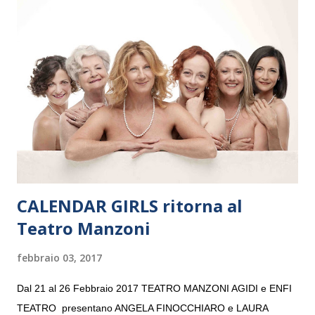
Maria delle Grazie, ospite dell’Associazione Musicale ArteViva,
e a Verona il 15 settembre al Teatro Filarmonico per il festival
“Settembre dell’Accademia” dove si esibirà per il secondo anno
consecutivo. Il pubblico milanese avrà il piacere di applaudire i
giovani artisti della Baltic Sea Youth Philharmonic per la quarta
volta. L’orchestra, fondata nel 2008 da Kristjan Järvi (affiancato
da un prestigioso consiglio di consulent...
CALENDAR GIRLS ritorna al
Teatro Manzoni
febbraio 03, 2017
Dal 21 al 26 Febbraio 2017 TEATRO MANZONI AGIDI e ENFI
TEATRO presentano ANGELA FINOCCHIARO e LAURA