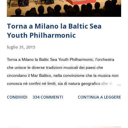
Torna a Milano la Baltic Sea
Youth Philharmonic
luglio 31, 2015
Torna a Milano la Baltic Sea Youth Philharmonic, l'orchestra
che unisce le diverse tradizioni musicali dei paesi che
circondano il Mar Baltico, nella convinzione che la musica non
conosca né confini né limiti, sia di natura geografica che di
genere. Il tour, realizzato grazie al sostegno di Saipem,
CONDIVIDI
334 COMMENTI
CONTINUA A LEGGERE
debutterà il 10 settembre a Heiden, in Germania, e toccherà, in
dieci giorni, nove differenti città in Svizzera, Italia, Danimarca e
Polonia. In Italia la Baltic Sea Youth Philharmonic sarà a Milano
il 14 settembre nel suggestivo contesto della Basilica di Santa