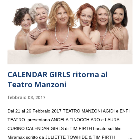
“Settembre dell’Accademia” dove si esibirà per il secondo anno
consecutivo. Il pubblico milanese avrà il piacere di applaudire i
giovani artisti della Baltic Sea Youth Philharmonic per la quarta
volta. L’orchestra, fondata nel 2008 da Kristjan Järvi (affiancato
da un prestigioso consiglio di consulent...
CALENDAR GIRLS ritorna al
Teatro Manzoni
febbraio 03, 2017
Dal 21 al 26 Febbraio 2017 TEATRO MANZONI AGIDI e ENFI
TEATRO presentano ANGELA FINOCCHIARO e LAURA
CURINO CALENDAR GIRLS di TIM FIRTH basato sul film
Miramax scritto da JULIETTE TOWHIDE & TIM FIRTH