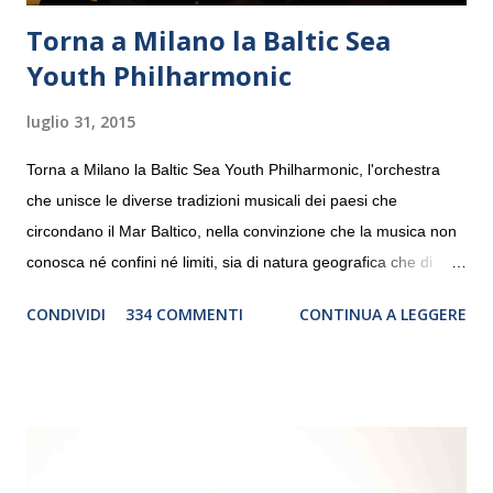
Torna a Milano la Baltic Sea
Youth Philharmonic
luglio 31, 2015
Torna a Milano la Baltic Sea Youth Philharmonic, l'orchestra
che unisce le diverse tradizioni musicali dei paesi che
circondano il Mar Baltico, nella convinzione che la musica non
conosca né confini né limiti, sia di natura geografica che di
genere. Il tour, realizzato grazie al sostegno di Saipem,
CONDIVIDI
334 COMMENTI
CONTINUA A LEGGERE
debutterà il 10 settembre a Heiden, in Germania, e toccherà, in
dieci giorni, nove differenti città in Svizzera, Italia, Danimarca e
Polonia. In Italia la Baltic Sea Youth Philharmonic sarà a Milano
il 14 settembre nel suggestivo contesto della Basilica di Santa
Maria delle Grazie, ospite dell’Associazione Musicale ArteViva,
e a Verona il 15 settembre al Teatro Filarmonico per il festival