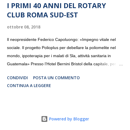
I PRIMI 40 ANNI DEL ROTARY
CLUB ROMA SUD-EST
ottobre 08, 2018
Il neopresidente Federico Capoluongo: «Impegno vitale nel
sociale. Il progetto Polioplus per debellare la poliomelite nel
mondo, ippoterapia per i malati di Sla, attività sanitaria in
Guatemala» Presso l’Hotel Bernini Bristol della capitale, per la
prima volta, sono stati presentati alla stampa i progetti in
CONDIVIDI
POSTA UN COMMENTO
programmazione del Rotary Club Roma Sud-Est che festeggia
CONTINUA A LEGGERE
i quaranta anni di attività. Un’occasione per raccontare al
mondo esterno i valori in cui il Club crede fermamente e che
muovono le azioni dei soci che lo compongono. Infatti le attività
che svolge il Rotary sono principalmente di volontariato e
Powered by Blogger
riguardano sia il territorio che le missioni all’estero in paesi in
via di sviluppo.