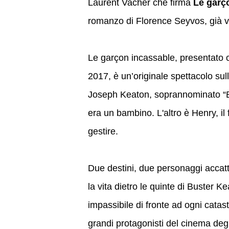
Laurent Vacher che firma
Le garç
romanzo di Florence Seyvos, già v
Le garçon incassable, presentato c
2017, è un’originale spettacolo sull
Joseph Keaton, soprannominato “B
era un bambino. L'altro è Henry, il f
gestire.
Due destini, due personaggi accat
la vita dietro le quinte di Buster Kea
impassibile di fronte ad ogni catas
grandi protagonisti del cinema degl