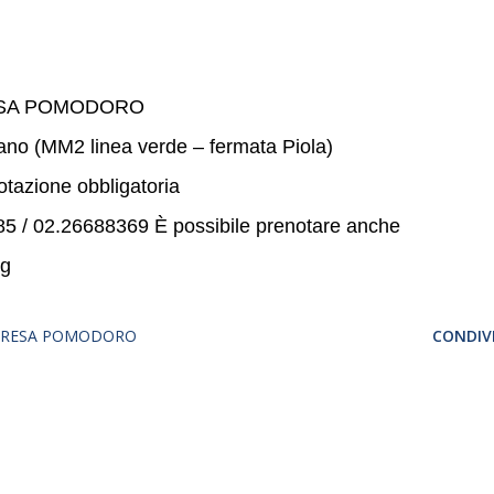
ESA POMODORO
ano (MM2 linea verde – fermata Piola)
otazione obbligatoria
085 / 02.26688369 È possibile prenotare anche
rg
TERESA POMODORO
CONDIVI