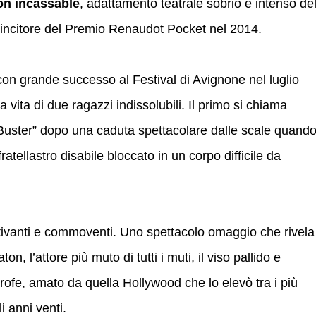
on incassable
, adattamento teatrale sobrio e intenso de
incitore del Premio Renaudot Pocket nel 2014.
on grande successo al Festival di Avignone nel luglio
a vita di due ragazzi indissolubili. Il primo si chiama
uster” dopo una caduta spettacolare dalle scale quand
ratellastro disabile bloccato in un corpo difficile da
tivanti e commoventi. Uno spettacolo omaggio che rivela
ton, l’attore più muto di tutti i muti, il viso pallido e
trofe, amato da quella Hollywood che lo elevò tra i più
i anni venti.