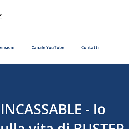
Passa ai contenuti principali
Z
ensioni
Canale YouTube
Contatti
INCASSABLE - lo
ulla vita di BUSTER