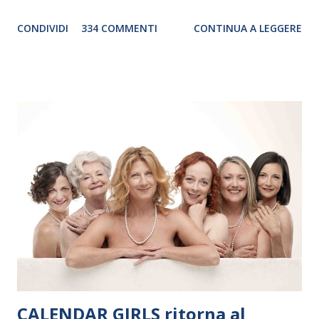
genere. Il tour, realizzato grazie al sostegno di Saipem,
CONDIVIDI
334 COMMENTI
CONTINUA A LEGGERE
debutterà il 10 settembre a Heiden, in Germania, e toccherà, in
dieci giorni, nove differenti città in Svizzera, Italia, Danimarca e
Polonia. In Italia la Baltic Sea Youth Philharmonic sarà a Milano
il 14 settembre nel suggestivo contesto della Basilica di Santa
Maria delle Grazie, ospite dell’Associazione Musicale ArteViva,
e a Verona il 15 settembre al Teatro Filarmonico per il festival
“Settembre dell’Accademia” dove si esibirà per il secondo anno
consecutivo. Il pubblico milanese avrà il piacere di applaudire i
giovani artisti della Baltic Sea Youth Philharmonic per la quarta
volta. L’orchestra, fondata nel 2008 da Kristjan Järvi (affiancato
da un prestigioso consiglio di consulent...
CALENDAR GIRLS ritorna al