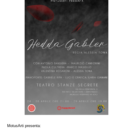
MotusArti presenta: