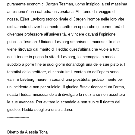
puramente economici Jørgen Tesman, uomo insipido la cui massima
ambizione è una cattedra universitaria. Al ritorno dal viaggio di
nozze, Ejlert Løvborg storico rivale di Jørgen irrompe nelle loro vite
dichiarando di aver finalmente scritto un opera che gli permetterà di
diventare professore all’università, e vincere davanti l’opinione
pubblica Tesman. Ubriaco, Løvborg smarrisce il manoscritto che
viene ritrovato dal marito di Hedda; quest’ultima che vuole a tutti
costi tenere in pugno la vita di Løvborg, lo incoraggia in modo
subdolo a porre fine ai suoi giorni donandogli una delle sue pistole. I
tentativi dello scrittore, di ricostruire il contenuto dell’opera sono
vani, e Løvborg muore in casa di una prostituta, probabilmente per
un incidente e non per suicidio. Il giudice Brack riconosciuta l’arma,
ricatta Hedda minacciandola di divulgare la notizia se non accetterà
le sue avances. Per evitare lo scandalo e non subire il ricatto del
giudice, Hedda sceglierà di suicidarsi.
------------------
Diretto da
Alessia Tona