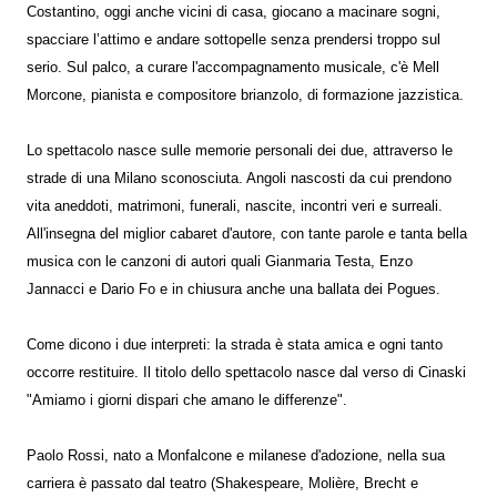
Costantino, oggi anche vicini di casa, giocano a macinare sogni,
spacciare l’attimo e andare sottopelle senza prendersi troppo sul
serio. Sul palco, a curare l'accompagnamento musicale, c'è Mell
Morcone, pianista e compositore brianzolo, di formazione jazzistica.
Lo spettacolo nasce sulle memorie personali dei due, attraverso le
strade di una Milano sconosciuta. Angoli nascosti da cui prendono
vita aneddoti, matrimoni, funerali, nascite, incontri veri e surreali.
All'insegna del miglior cabaret d'autore, con tante parole e tanta bella
musica con le canzoni di autori quali Gianmaria Testa, Enzo
Jannacci e Dario Fo e in chiusura anche una ballata dei Pogues.
Come dicono i due interpreti: la strada è stata amica e ogni tanto
occorre restituire. Il titolo dello spettacolo nasce dal verso di Cinaski
"Amiamo i giorni dispari che amano le differenze".
Paolo Rossi, nato a Monfalcone e milanese d'adozione, nella sua
carriera è passato dal teatro (Shakespeare, Molière, Brecht e