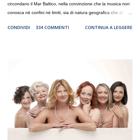
circondano il Mar Baltico, nella convinzione che la musica non
conosca né confini né limiti, sia di natura geografica che di
genere. Il tour, realizzato grazie al sostegno di Saipem,
CONDIVIDI
334 COMMENTI
CONTINUA A LEGGERE
debutterà il 10 settembre a Heiden, in Germania, e toccherà, in
dieci giorni, nove differenti città in Svizzera, Italia, Danimarca e
Polonia. In Italia la Baltic Sea Youth Philharmonic sarà a Milano
il 14 settembre nel suggestivo contesto della Basilica di Santa
Maria delle Grazie, ospite dell’Associazione Musicale ArteViva,
e a Verona il 15 settembre al Teatro Filarmonico per il festival
“Settembre dell’Accademia” dove si esibirà per il secondo anno
consecutivo. Il pubblico milanese avrà il piacere di applaudire i
giovani artisti della Baltic Sea Youth Philharmonic per la quarta
volta. L’orchestra, fondata nel 2008 da Kristjan Järvi (affiancato
da un prestigioso consiglio di consulent...