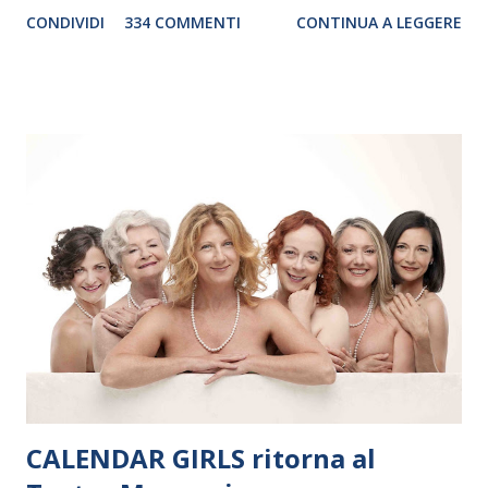
genere. Il tour, realizzato grazie al sostegno di Saipem,
CONDIVIDI
334 COMMENTI
CONTINUA A LEGGERE
debutterà il 10 settembre a Heiden, in Germania, e toccherà, in
dieci giorni, nove differenti città in Svizzera, Italia, Danimarca e
Polonia. In Italia la Baltic Sea Youth Philharmonic sarà a Milano
il 14 settembre nel suggestivo contesto della Basilica di Santa
Maria delle Grazie, ospite dell’Associazione Musicale ArteViva,
e a Verona il 15 settembre al Teatro Filarmonico per il festival
“Settembre dell’Accademia” dove si esibirà per il secondo anno
consecutivo. Il pubblico milanese avrà il piacere di applaudire i
giovani artisti della Baltic Sea Youth Philharmonic per la quarta
volta. L’orchestra, fondata nel 2008 da Kristjan Järvi (affiancato
da un prestigioso consiglio di consulent...
CALENDAR GIRLS ritorna al