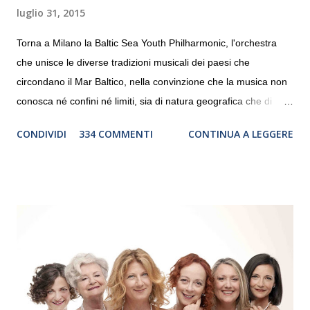
luglio 31, 2015
Torna a Milano la Baltic Sea Youth Philharmonic, l'orchestra
che unisce le diverse tradizioni musicali dei paesi che
circondano il Mar Baltico, nella convinzione che la musica non
conosca né confini né limiti, sia di natura geografica che di
genere. Il tour, realizzato grazie al sostegno di Saipem,
CONDIVIDI
334 COMMENTI
CONTINUA A LEGGERE
debutterà il 10 settembre a Heiden, in Germania, e toccherà, in
dieci giorni, nove differenti città in Svizzera, Italia, Danimarca e
Polonia. In Italia la Baltic Sea Youth Philharmonic sarà a Milano
il 14 settembre nel suggestivo contesto della Basilica di Santa
Maria delle Grazie, ospite dell’Associazione Musicale ArteViva,
e a Verona il 15 settembre al Teatro Filarmonico per il festival
“Settembre dell’Accademia” dove si esibirà per il secondo anno
consecutivo. Il pubblico milanese avrà il piacere di applaudire i
giovani artisti della Baltic Sea Youth Philharmonic per la quarta