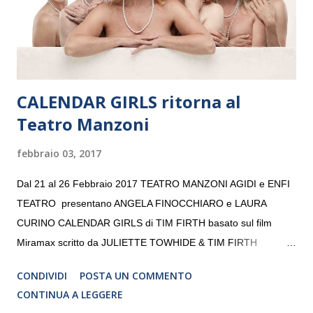
volta. L’orchestra, fondata nel 2008 da Kristjan Järvi (affiancato
da un prestigioso consiglio di consulent...
CALENDAR GIRLS ritorna al
Teatro Manzoni
febbraio 03, 2017
Dal 21 al 26 Febbraio 2017 TEATRO MANZONI AGIDI e ENFI
TEATRO presentano ANGELA FINOCCHIARO e LAURA
CURINO CALENDAR GIRLS di TIM FIRTH basato sul film
Miramax scritto da JULIETTE TOWHIDE & TIM FIRTH
Traduzione e adattamento STEFANIA BERTOLA Regia
CONDIVIDI
POSTA UN COMMENTO
CRISTINA PEZZOLI
CONTINUA A LEGGERE