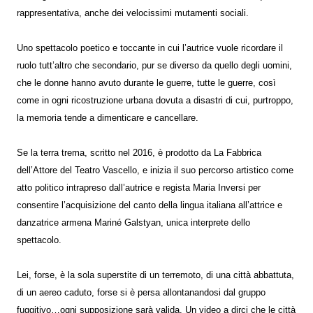
rappresentativa, anche dei velocissimi mutamenti sociali.
Uno spettacolo poetico e toccante in cui l’autrice vuole ricordare il
ruolo tutt’altro che secondario, pur se diverso da quello degli uomini,
che le donne hanno avuto durante le guerre, tutte le guerre, così
come in ogni ricostruzione urbana dovuta a disastri di cui, purtroppo,
la memoria tende a dimenticare e cancellare.
Se la terra trema, scritto nel 2016, è prodotto da La Fabbrica
dell’Attore del Teatro Vascello, e inizia il suo percorso artistico come
atto politico intrapreso dall’autrice e regista Maria Inversi per
consentire l’acquisizione del canto della lingua italiana all’attrice e
danzatrice armena Mariné Galstyan, unica interprete dello
spettacolo.
Lei, forse, è la sola superstite di un terremoto, di una città abbattuta,
di un aereo caduto, forse si è persa allontanandosi dal gruppo
fuggitivo…ogni supposizione sarà valida. Un video a dirci che le città