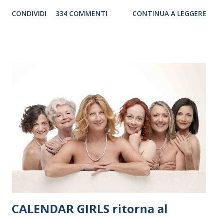
genere. Il tour, realizzato grazie al sostegno di Saipem,
CONDIVIDI
334 COMMENTI
CONTINUA A LEGGERE
debutterà il 10 settembre a Heiden, in Germania, e toccherà, in
dieci giorni, nove differenti città in Svizzera, Italia, Danimarca e
Polonia. In Italia la Baltic Sea Youth Philharmonic sarà a Milano
il 14 settembre nel suggestivo contesto della Basilica di Santa
Maria delle Grazie, ospite dell’Associazione Musicale ArteViva,
e a Verona il 15 settembre al Teatro Filarmonico per il festival
“Settembre dell’Accademia” dove si esibirà per il secondo anno
consecutivo. Il pubblico milanese avrà il piacere di applaudire i
giovani artisti della Baltic Sea Youth Philharmonic per la quarta
volta. L’orchestra, fondata nel 2008 da Kristjan Järvi (affiancato
da un prestigioso consiglio di consulent...
CALENDAR GIRLS ritorna al