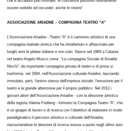
che è accaduto può ritornare, le coscienze possono nuovamente
essere sedotte ed oscurate: anche le nostre”.
ASSOCIAZIONE ARIADNE – COMPAGNIA TEATRO “A”
L’Associazione Ariadne - Teatro “A” è il cammino artistico di una
compagnia teatrale storica che ha intrattenuto e affascinato per
lunghi anni le platee italiane e non solo. Nasce nel 1969 a Catania
nel teatro Angelo Musco come “La compagnia Sociale di Arnaldo
Ninchi”; da importante compagnia privata di teatro e di prosa si
trasforma, nel 2004, nell'Associazione culturale Ariadne, lasciando
immutato, però, l'animo stesso dell'impresa iniziale: l'emozione per il
teatro e la grande attenzione per il proprio pubblico. Nel 2012 i
giovani attori dell’Associazione Ariadne - con la direzione artistica
della regista Valeria Freiberg - formano la Compagnia Teatro “A”, che
è un gruppo di lavoro e di ricerca con l’obiettivo di elaborare in modo
paradigmatico il percorso artistico e culturale dell'Ariadne,
riassumendone le direzioni di ricerca messe a punto negli ultimi anni.