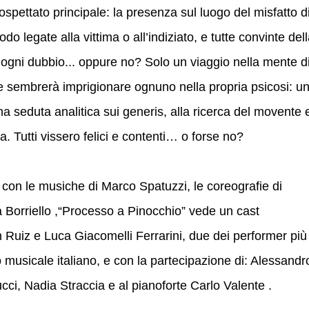
ospettato principale: la presenza sul luogo del misfatto d
o legate alla vittima o all’indiziato, e tutte convinte del
ogni dubbio... oppure no? Solo un viaggio nella mente d
he sembrerà imprigionare ognuno nella propria psicosi: u
na seduta analitica sui generis, alla ricerca del movente 
da. Tutti vissero felici e contenti… o forse no?
, con le musiche di Marco Spatuzzi, le coreografie di
 Borriello ,“Processo a Pinocchio” vede un cast
n Ruiz e Luca Giacomelli Ferrarini, due dei performer più
 musicale italiano, e con la partecipazione di: Alessandr
ci, Nadia Straccia e al pianoforte Carlo Valente .