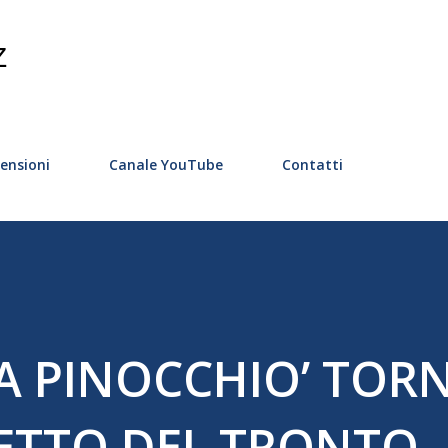
Passa ai contenuti principali
Z
ensioni
Canale YouTube
Contatti
A PINOCCHIO’ TOR
ETTO DEL TRONTO