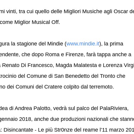
i vinti, tra cui quello delle Migliori Musiche agli Oscar d
 come Miglior Musical Off.
gura la stagione del Mindie (
www.mindie.it
), la prima
pendente, che dopo Roma e Firenze, farà tappa anche a
a Renato Di Francesco, Magda Malatesta e Lorenza Virgi
trocinio del Comune di San Benedetto del Tronto che
uno dei Comuni del Cratere colpito dal terremoto.
dea di Andrea Palotto, vedrà sul palco del PalaRiviera,
5 gennaio 2018, anche due produzioni nazionali che stann
ca: Disincantate - Le più Str0nze del reame l’11 marzo 20