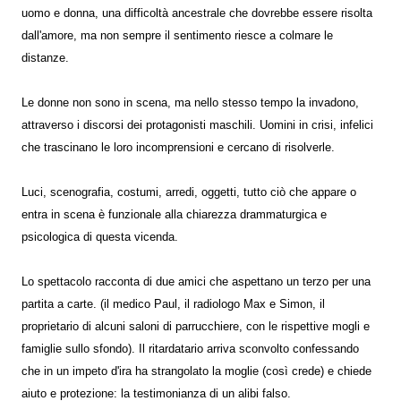
uomo e donna, una difficoltà ancestrale che dovrebbe essere risolta
dall'amore, ma non sempre il sentimento riesce a colmare le
distanze.
Le donne non sono in scena, ma nello stesso tempo la invadono,
attraverso i discorsi dei protagonisti maschili. Uomini in crisi, infelici
che trascinano le loro incomprensioni e cercano di risolverle.
Luci, scenografia, costumi, arredi, oggetti, tutto ciò che appare o
entra in scena è funzionale alla chiarezza drammaturgica e
psicologica di questa vicenda.
Lo spettacolo racconta di due amici che aspettano un terzo per una
partita a carte. (il medico Paul, il radiologo Max e Simon, il
proprietario di alcuni saloni di parrucchiere, con le rispettive mogli e
famiglie sullo sfondo). Il ritardatario arriva sconvolto confessando
che in un impeto d'ira ha strangolato la moglie (così crede) e chiede
aiuto e protezione: la testimonianza di un alibi falso.