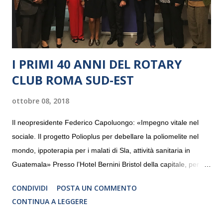
I PRIMI 40 ANNI DEL ROTARY
CLUB ROMA SUD-EST
ottobre 08, 2018
Il neopresidente Federico Capoluongo: «Impegno vitale nel
sociale. Il progetto Polioplus per debellare la poliomelite nel
mondo, ippoterapia per i malati di Sla, attività sanitaria in
Guatemala» Presso l’Hotel Bernini Bristol della capitale, per la
prima volta, sono stati presentati alla stampa i progetti in
CONDIVIDI
POSTA UN COMMENTO
programmazione del Rotary Club Roma Sud-Est che festeggia
CONTINUA A LEGGERE
i quaranta anni di attività. Un’occasione per raccontare al
mondo esterno i valori in cui il Club crede fermamente e che