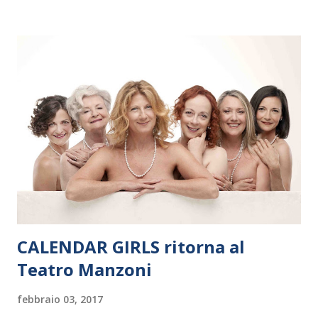
Polonia. In Italia la Baltic Sea Youth Philharmonic sarà a Milano
il 14 settembre nel suggestivo contesto della Basilica di Santa
Maria delle Grazie, ospite dell’Associazione Musicale ArteViva,
e a Verona il 15 settembre al Teatro Filarmonico per il festival
“Settembre dell’Accademia” dove si esibirà per il secondo anno
consecutivo. Il pubblico milanese avrà il piacere di applaudire i
giovani artisti della Baltic Sea Youth Philharmonic per la quarta
volta. L’orchestra, fondata nel 2008 da Kristjan Järvi (affiancato
da un prestigioso consiglio di consulent...
CALENDAR GIRLS ritorna al
Teatro Manzoni
febbraio 03, 2017