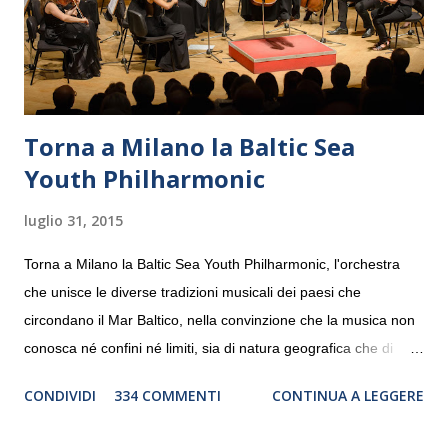
Torna a Milano la Baltic Sea
Youth Philharmonic
luglio 31, 2015
Torna a Milano la Baltic Sea Youth Philharmonic, l'orchestra
che unisce le diverse tradizioni musicali dei paesi che
circondano il Mar Baltico, nella convinzione che la musica non
conosca né confini né limiti, sia di natura geografica che di
genere. Il tour, realizzato grazie al sostegno di Saipem,
CONDIVIDI
334 COMMENTI
CONTINUA A LEGGERE
debutterà il 10 settembre a Heiden, in Germania, e toccherà, in
dieci giorni, nove differenti città in Svizzera, Italia, Danimarca e