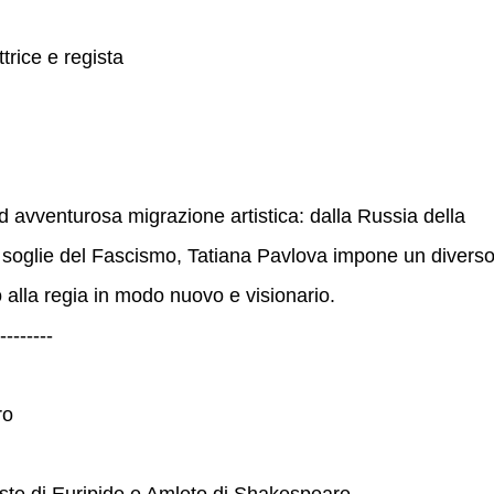
trice e regista
d avventurosa migrazione artistica: dalla Russia della
lle soglie del Fascismo, Tatiana Pavlova impone un divers
 alla regia in modo nuovo e visionario.
--------
ro
ste di Euripide e Amleto di Shakespeare