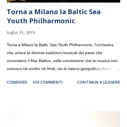
Torna a Milano la Baltic Sea
Youth Philharmonic
luglio 31, 2015
Torna a Milano la Baltic Sea Youth Philharmonic, l'orchestra
che unisce le diverse tradizioni musicali dei paesi che
circondano il Mar Baltico, nella convinzione che la musica non
conosca né confini né limiti, sia di natura geografica che di
genere. Il tour, realizzato grazie al sostegno di Saipem,
CONDIVIDI
334 COMMENTI
CONTINUA A LEGGERE
debutterà il 10 settembre a Heiden, in Germania, e toccherà, in
dieci giorni, nove differenti città in Svizzera, Italia, Danimarca e
Polonia. In Italia la Baltic Sea Youth Philharmonic sarà a Milano
il 14 settembre nel suggestivo contesto della Basilica di Santa
Maria delle Grazie, ospite dell’Associazione Musicale ArteViva,
e a Verona il 15 settembre al Teatro Filarmonico per il festival