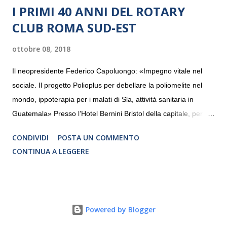
I PRIMI 40 ANNI DEL ROTARY
CLUB ROMA SUD-EST
ottobre 08, 2018
Il neopresidente Federico Capoluongo: «Impegno vitale nel
sociale. Il progetto Polioplus per debellare la poliomelite nel
mondo, ippoterapia per i malati di Sla, attività sanitaria in
Guatemala» Presso l’Hotel Bernini Bristol della capitale, per la
prima volta, sono stati presentati alla stampa i progetti in
CONDIVIDI
POSTA UN COMMENTO
programmazione del Rotary Club Roma Sud-Est che festeggia
CONTINUA A LEGGERE
i quaranta anni di attività. Un’occasione per raccontare al
mondo esterno i valori in cui il Club crede fermamente e che
muovono le azioni dei soci che lo compongono. Infatti le attività
che svolge il Rotary sono principalmente di volontariato e
Powered by Blogger
riguardano sia il territorio che le missioni all’estero in paesi in
via di sviluppo.