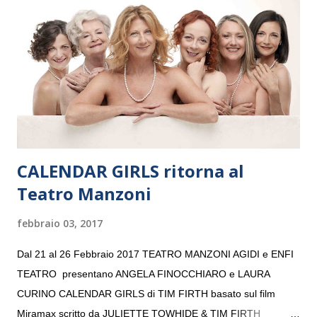
“Settembre dell’Accademia” dove si esibirà per il secondo anno
consecutivo. Il pubblico milanese avrà il piacere di applaudire i
giovani artisti della Baltic Sea Youth Philharmonic per la quarta
volta. L’orchestra, fondata nel 2008 da Kristjan Järvi (affiancato
da un prestigioso consiglio di consulent...
CALENDAR GIRLS ritorna al
Teatro Manzoni
febbraio 03, 2017
Dal 21 al 26 Febbraio 2017 TEATRO MANZONI AGIDI e ENFI
TEATRO presentano ANGELA FINOCCHIARO e LAURA
CURINO CALENDAR GIRLS di TIM FIRTH basato sul film
Miramax scritto da JULIETTE TOWHIDE & TIM FIRTH