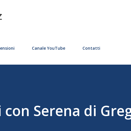
Passa ai contenuti principali
Z
ensioni
Canale YouTube
Contatti
i con Serena di Gre