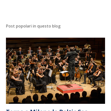
n
t
o
Post popolari in questo blog