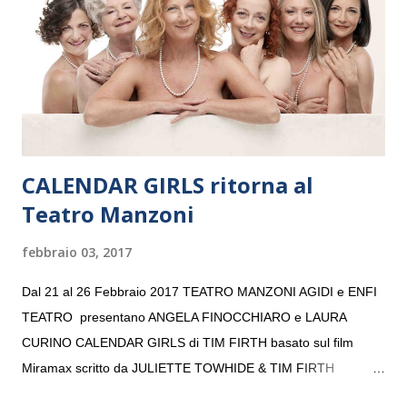
consecutivo. Il pubblico milanese avrà il piacere di applaudire i
giovani artisti della Baltic Sea Youth Philharmonic per la quarta
volta. L’orchestra, fondata nel 2008 da Kristjan Järvi (affiancato
da un prestigioso consiglio di consulent...
CALENDAR GIRLS ritorna al
Teatro Manzoni
febbraio 03, 2017
Dal 21 al 26 Febbraio 2017 TEATRO MANZONI AGIDI e ENFI
TEATRO presentano ANGELA FINOCCHIARO e LAURA
CURINO CALENDAR GIRLS di TIM FIRTH basato sul film
Miramax scritto da JULIETTE TOWHIDE & TIM FIRTH
Traduzione e adattamento STEFANIA BERTOLA Regia