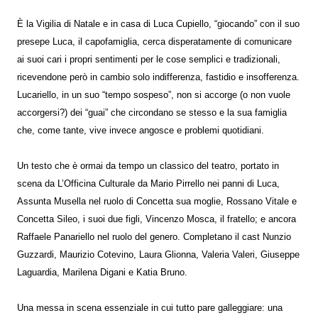
È la Vigilia di Natale e in casa di Luca Cupiello, “giocando” con il suo
presepe Luca, il capofamiglia, cerca disperatamente di comunicare
ai suoi cari i propri sentimenti per le cose semplici e tradizionali,
ricevendone però in cambio solo indifferenza, fastidio e insofferenza.
Lucariello, in un suo “tempo sospeso”, non si accorge (o non vuole
accorgersi?) dei “guai” che circondano se stesso e la sua famiglia
che, come tante, vive invece angosce e problemi quotidiani.
Un testo che è ormai da tempo un classico del teatro, portato in
scena da L’Officina Culturale da Mario Pirrello nei panni di Luca,
Assunta Musella nel ruolo di Concetta sua moglie, Rossano Vitale e
Concetta Sileo, i suoi due figli, Vincenzo Mosca, il fratello; e ancora
Raffaele Panariello nel ruolo del genero. Completano il cast Nunzio
Guzzardi, Maurizio Cotevino, Laura Glionna, Valeria Valeri, Giuseppe
Laguardia, Marilena Digani e Katia Bruno.
Una messa in scena essenziale in cui tutto pare galleggiare: una