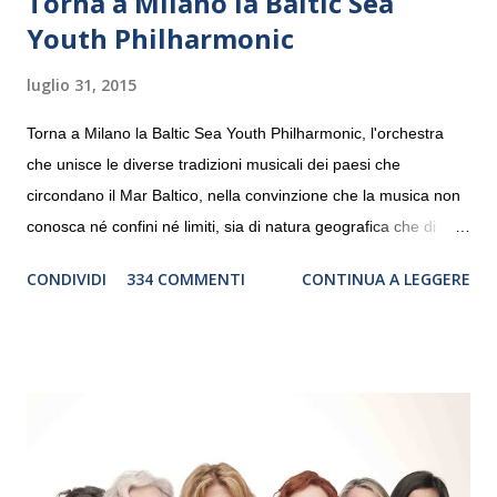
Torna a Milano la Baltic Sea
Youth Philharmonic
luglio 31, 2015
Torna a Milano la Baltic Sea Youth Philharmonic, l'orchestra
che unisce le diverse tradizioni musicali dei paesi che
circondano il Mar Baltico, nella convinzione che la musica non
conosca né confini né limiti, sia di natura geografica che di
genere. Il tour, realizzato grazie al sostegno di Saipem,
CONDIVIDI
334 COMMENTI
CONTINUA A LEGGERE
debutterà il 10 settembre a Heiden, in Germania, e toccherà, in
dieci giorni, nove differenti città in Svizzera, Italia, Danimarca e
Polonia. In Italia la Baltic Sea Youth Philharmonic sarà a Milano
il 14 settembre nel suggestivo contesto della Basilica di Santa
Maria delle Grazie, ospite dell’Associazione Musicale ArteViva,
e a Verona il 15 settembre al Teatro Filarmonico per il festival
“Settembre dell’Accademia” dove si esibirà per il secondo anno