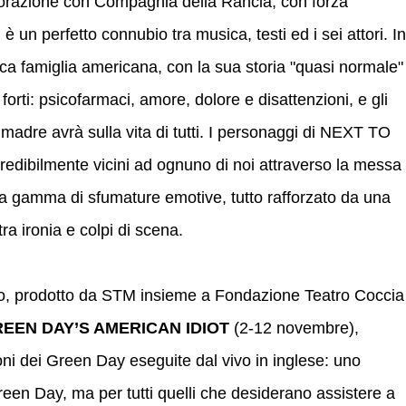
borazione con Compagnia della Rancia, con forza
 un perfetto connubio tra musica, testi ed i sei attori. In
pica famiglia americana, con la sua storia "quasi normale"
 forti: psicofarmaci, amore, dolore e disattenzioni, e gli
la madre avrà sulla vita di tutti. I personaggi di NEXT TO
ibilmente vicini ad ognuno di noi attraverso la messa 
ita gamma di sfumature emotive, tutto rafforzato da una
ra ironia e colpi di scena.
no, prodotto da STM insieme a Fondazione Teatro Coccia
EEN DAY’S AMERICAN IDIOT
(2-12 novembre),
oni dei Green Day eseguite dal vivo in inglese: uno
reen Day, ma per tutti quelli che desiderano assistere a