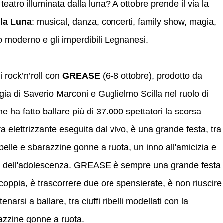
eatro illuminata dalla luna? A ottobre prende il via la
lla Luna
: musical, danza, concerti, family show, magia,
co moderno e gli imperdibili Legnanesi.
 rock’n’roll con
GREASE
(6-8 ottobre), prodotto da
ia di Saverio Marconi e Guglielmo Scilla nel ruolo di
 ha fatto ballare più di 37.000 spettatori la scorsa
 elettrizzante eseguita dal vivo, è una grande festa, tra
di pelle e sbarazzine gonne a ruota, un inno all'amicizia e
luti dell'adolescenza. GREASE è sempre una grande festa
 coppia, è trascorrere due ore spensierate, è non riuscire
narsi a ballare, tra ciuffi ribelli modellati con la
arazzine gonne a ruota.