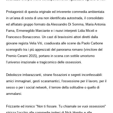
Protagonisti di questa originale ed irriverente commedia ambientata
in un’area di sosta di una non identificata autostrada, il consolidato
ed affiatato gruppo formato da Alessandro Di Somma, Maria Antonia
Fama, Ermenegildo Marciante e i nuovi interpreti Lidia Miceli e
Francesco Bonaccorso. Un cast di bravissimi attori diretti dalla
giovane regista Velia Viti, coadiuvata alle scene da Paolo Carbone
scenografo tra i più apprezzati del panorama romano (vincitore del
Premio Cerami 2015), portano in scena con sottile umorismo
l’universo irrazionale e tragicomico delle ossessioni.
Debolezze imbarazzanti, strane fissazioni e segreti inconfessabili:
amici immaginari, gesti scaramantici, l'ossessione per il lavoro, per il
sesso o per i social network, il terrore della solitudine o quello di
ammalarsi.
Frizzante ed ironico "Non ti fissare. Tu chiamale se vuoi ossessioni"
strizza l’occhio alle commedie inglesi di Nick Hornby e alle