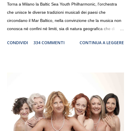
Torna a Milano la Baltic Sea Youth Philharmonic, l'orchestra
che unisce le diverse tradizioni musicali dei paesi che
circondano il Mar Baltico, nella convinzione che la musica non
conosca né confini né limiti, sia di natura geografica che di
genere. Il tour, realizzato grazie al sostegno di Saipem,
CONDIVIDI
334 COMMENTI
CONTINUA A LEGGERE
debutterà il 10 settembre a Heiden, in Germania, e toccherà, in
dieci giorni, nove differenti città in Svizzera, Italia, Danimarca e
Polonia. In Italia la Baltic Sea Youth Philharmonic sarà a Milano
il 14 settembre nel suggestivo contesto della Basilica di Santa
Maria delle Grazie, ospite dell’Associazione Musicale ArteViva,
e a Verona il 15 settembre al Teatro Filarmonico per il festival
“Settembre dell’Accademia” dove si esibirà per il secondo anno
consecutivo. Il pubblico milanese avrà il piacere di applaudire i
giovani artisti della Baltic Sea Youth Philharmonic per la quarta
volta. L’orchestra, fondata nel 2008 da Kristjan Järvi (affiancato
da un prestigioso consiglio di consulent...