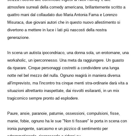
atmosfere surreali della comedy americana, brillantemente scritto a
quattro mani dal collaudato duo Maria Antonia Fama e Lorenzo
Misuraca, due giovani autori che in questo nuovo allestimento si
divertono a mettere in luce i lati più nascosti della nostra
generazione.
In scena un autista ipocondriaco, una donna sola, un erotomane, una
workaholic, un iperconnesso. Una meta da raggiungere. Un guasto
da riparare. Cinque personaggi costretti a condividere una lunga
notte nel bel mezzo del nulla. Ognuno reagirà in maniera diversa
all'imprevisto, ma l'incontro tra cinque menti stra-ordinarie darà vita a
situazioni altrettanto inaspettate, dai risvolti esilaranti, in un mix
tragicomico sempre pronto ad esplodere.
Paure, ansie, paranoie, paturnie, ossessioni, compulsioni, fisse,
manie, fobie, ognuno ha le sue "Non ti fissare" le porta in scena con
ironia pungente, sarcasmo e un pizzico di sentimento per