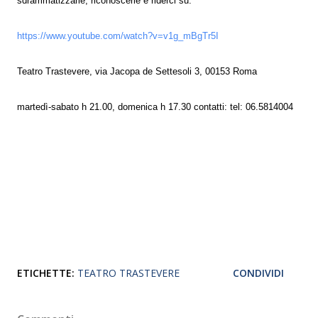
sdrammatizzarle, riconoscerle e riderci su.
https://www.youtube.com/watch?v=v1g_mBgTr5I
Teatro Trastevere, via Jacopa de Settesoli 3, 00153 Roma
martedì-sabato h 21.00, domenica h 17.30 contatti: tel: 06.5814004
ETICHETTE:
TEATRO TRASTEVERE
CONDIVIDI