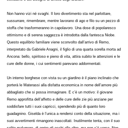
Non hanno vizi né svaghi. Il loro divertimento sta nel parlottare,
sussurrare, rimembrare, mentre lavorano di ago e filo su un pezzo di
stoffa che trasformeranno in capolavoro. Una dose di popolaresco
ottimismo e di serena saggezza è introdotta dalla fantesca Niobe.
Questo equilibrio familiare viene sconvolto dall’arrivo di Remo,
interpretato da Gabriele Anagni, il figlio di una quarta sorella morta ad
Ancona: bello, spiritoso e pieno di vita, attira subito le attenzioni e le
cure delle donne, i cui sentimenti parevano addormentati.
Un interno borghese con vista su un giardino è il piano inclinato che
porterà le Materassi alla disfatta economica in nome dell’amore più
abbagliato che si possa immaginare. E c’è un motivo: il giovane
Remo approfitta dell’affetto e delle cure delle zie più anziane per
soddisfare tutti i suoi capricci, spendendo più di quanto loro
guadagnino. Giselda è l’unica a rendersi conto della situazione, ma i
suoi avvertimenti rimangono inascoltati. Inutilmente tenta, con il suo
solito malumore, di aprire gli occhi alle altre, ma non c’è verso. Non