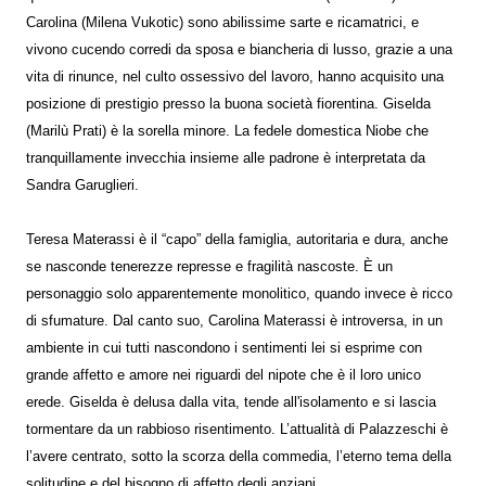
Carolina (Milena Vukotic) sono abilissime sarte e ricamatrici, e
vivono cucendo corredi da sposa e biancheria di lusso, grazie a una
vita di rinunce, nel culto ossessivo del lavoro, hanno acquisito una
posizione di prestigio presso la buona società fiorentina. Giselda
(Marilù Prati) è la sorella minore. La fedele domestica Niobe che
tranquillamente invecchia insieme alle padrone è interpretata da
Sandra Garuglieri.
Teresa Materassi è il “capo” della famiglia, autoritaria e dura, anche
se nasconde tenerezze represse e fragilità nascoste. È un
personaggio solo apparentemente monolitico, quando invece è ricco
di sfumature. Dal canto suo, Carolina Materassi è introversa, in un
ambiente in cui tutti nascondono i sentimenti lei si esprime con
grande affetto e amore nei riguardi del nipote che è il loro unico
erede. Giselda è delusa dalla vita, tende all'isolamento e si lascia
tormentare da un rabbioso risentimento. L’attualità di Palazzeschi è
l’avere centrato, sotto la scorza della commedia, l’eterno tema della
solitudine e del bisogno di affetto degli anziani.