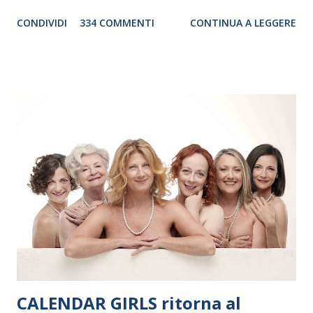
genere. Il tour, realizzato grazie al sostegno di Saipem,
CONDIVIDI
334 COMMENTI
CONTINUA A LEGGERE
debutterà il 10 settembre a Heiden, in Germania, e toccherà, in
dieci giorni, nove differenti città in Svizzera, Italia, Danimarca e
Polonia. In Italia la Baltic Sea Youth Philharmonic sarà a Milano
il 14 settembre nel suggestivo contesto della Basilica di Santa
Maria delle Grazie, ospite dell’Associazione Musicale ArteViva,
e a Verona il 15 settembre al Teatro Filarmonico per il festival
“Settembre dell’Accademia” dove si esibirà per il secondo anno
consecutivo. Il pubblico milanese avrà il piacere di applaudire i
giovani artisti della Baltic Sea Youth Philharmonic per la quarta
volta. L’orchestra, fondata nel 2008 da Kristjan Järvi (affiancato
da un prestigioso consiglio di consulent...
CALENDAR GIRLS ritorna al