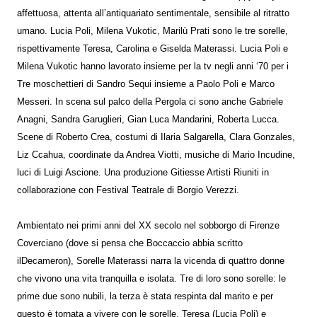
affettuosa, attenta all’antiquariato sentimentale, sensibile al ritratto
umano. Lucia Poli, Milena Vukotic, Marilù Prati sono le tre sorelle,
rispettivamente Teresa, Carolina e Giselda Materassi. Lucia Poli e
Milena Vukotic hanno lavorato insieme per la tv negli anni ‘70 per i
Tre moschettieri di Sandro Sequi insieme a Paolo Poli e Marco
Messeri. In scena sul palco della Pergola ci sono anche Gabriele
Anagni, Sandra Garuglieri, Gian Luca Mandarini, Roberta Lucca.
Scene di Roberto Crea, costumi di Ilaria Salgarella, Clara Gonzales,
Liz Ccahua, coordinate da Andrea Viotti, musiche di Mario Incudine,
luci di Luigi Ascione. Una produzione Gitiesse Artisti Riuniti in
collaborazione con Festival Teatrale di Borgio Verezzi.
Ambientato nei primi anni del XX secolo nel sobborgo di Firenze
Coverciano (dove si pensa che Boccaccio abbia scritto
ilDecameron), Sorelle Materassi narra la vicenda di quattro donne
che vivono una vita tranquilla e isolata. Tre di loro sono sorelle: le
prime due sono nubili, la terza è stata respinta dal marito e per
questo è tornata a vivere con le sorelle. Teresa (Lucia Poli) e