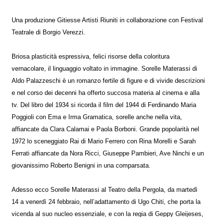
Una produzione Gitiesse Artisti Riuniti in collaborazione con Festival
Teatrale di Borgio Verezzi.
Briosa plasticità espressiva, felici risorse della coloritura
vernacolare, il linguaggio voltato in immagine. Sorelle Materassi di
Aldo Palazzeschi è un romanzo fertile di figure e di vivide descrizioni
e nel corso dei decenni ha offerto succosa materia al cinema e alla
tv. Del libro del 1934 si ricorda il film del 1944 di Ferdinando Maria
Poggioli con Ema e Irma Gramatica, sorelle anche nella vita,
affiancate da Clara Calamai e Paola Borboni. Grande popolarità nel
1972 lo sceneggiato Rai di Mario Ferrero con Rina Morelli e Sarah
Ferrati affiancate da Nora Ricci, Giuseppe Pambieri, Ave Ninchi e un
giovanissimo Roberto Benigni in una comparsata.
Adesso ecco Sorelle Materassi al Teatro della Pergola, da martedì
14 a venerdì 24 febbraio, nell’adattamento di Ugo Chiti, che porta la
vicenda al suo nucleo essenziale, e con la regia di Geppy Gleijeses,