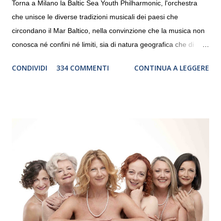
Torna a Milano la Baltic Sea Youth Philharmonic, l'orchestra
che unisce le diverse tradizioni musicali dei paesi che
circondano il Mar Baltico, nella convinzione che la musica non
conosca né confini né limiti, sia di natura geografica che di
genere. Il tour, realizzato grazie al sostegno di Saipem,
CONDIVIDI
334 COMMENTI
CONTINUA A LEGGERE
debutterà il 10 settembre a Heiden, in Germania, e toccherà, in
dieci giorni, nove differenti città in Svizzera, Italia, Danimarca e
Polonia. In Italia la Baltic Sea Youth Philharmonic sarà a Milano
il 14 settembre nel suggestivo contesto della Basilica di Santa
Maria delle Grazie, ospite dell’Associazione Musicale ArteViva,
e a Verona il 15 settembre al Teatro Filarmonico per il festival
“Settembre dell’Accademia” dove si esibirà per il secondo anno
consecutivo. Il pubblico milanese avrà il piacere di applaudire i
giovani artisti della Baltic Sea Youth Philharmonic per la quarta
volta. L’orchestra, fondata nel 2008 da Kristjan Järvi (affiancato
da un prestigioso consiglio di consulent...