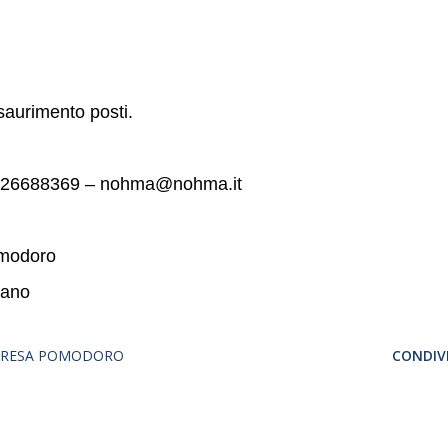
esaurimento posti.
02.26688369 – nohma@nohma.it
omodoro
lano
TERESA POMODORO
CONDIVI