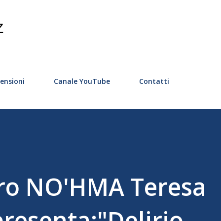
Passa ai contenuti principali
Z
ensioni
Canale YouTube
Contatti
tro NO'HMA Teresa
esenta:"Delirio