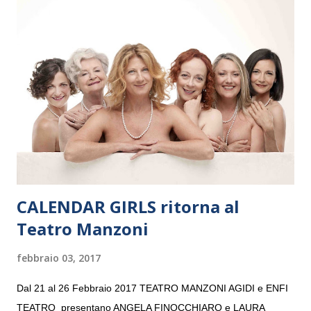
Maria delle Grazie, ospite dell’Associazione Musicale ArteViva,
e a Verona il 15 settembre al Teatro Filarmonico per il festival
“Settembre dell’Accademia” dove si esibirà per il secondo anno
consecutivo. Il pubblico milanese avrà il piacere di applaudire i
giovani artisti della Baltic Sea Youth Philharmonic per la quarta
volta. L’orchestra, fondata nel 2008 da Kristjan Järvi (affiancato
da un prestigioso consiglio di consulent...
CALENDAR GIRLS ritorna al
Teatro Manzoni
febbraio 03, 2017
Dal 21 al 26 Febbraio 2017 TEATRO MANZONI AGIDI e ENFI
TEATRO presentano ANGELA FINOCCHIARO e LAURA