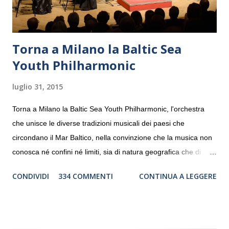
Torna a Milano la Baltic Sea
Youth Philharmonic
luglio 31, 2015
Torna a Milano la Baltic Sea Youth Philharmonic, l'orchestra
che unisce le diverse tradizioni musicali dei paesi che
circondano il Mar Baltico, nella convinzione che la musica non
conosca né confini né limiti, sia di natura geografica che di
genere. Il tour, realizzato grazie al sostegno di Saipem,
CONDIVIDI
334 COMMENTI
CONTINUA A LEGGERE
debutterà il 10 settembre a Heiden, in Germania, e toccherà, in
dieci giorni, nove differenti città in Svizzera, Italia, Danimarca e
Polonia. In Italia la Baltic Sea Youth Philharmonic sarà a Milano
il 14 settembre nel suggestivo contesto della Basilica di Santa