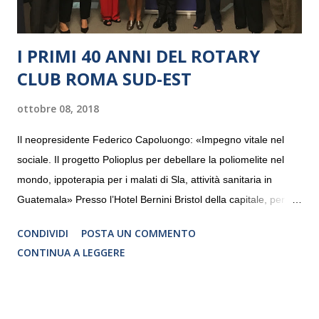
I PRIMI 40 ANNI DEL ROTARY
CLUB ROMA SUD-EST
ottobre 08, 2018
Il neopresidente Federico Capoluongo: «Impegno vitale nel
sociale. Il progetto Polioplus per debellare la poliomelite nel
mondo, ippoterapia per i malati di Sla, attività sanitaria in
Guatemala» Presso l’Hotel Bernini Bristol della capitale, per la
prima volta, sono stati presentati alla stampa i progetti in
CONDIVIDI
POSTA UN COMMENTO
programmazione del Rotary Club Roma Sud-Est che festeggia
CONTINUA A LEGGERE
i quaranta anni di attività. Un’occasione per raccontare al
mondo esterno i valori in cui il Club crede fermamente e che
muovono le azioni dei soci che lo compongono. Infatti le attività
che svolge il Rotary sono principalmente di volontariato e