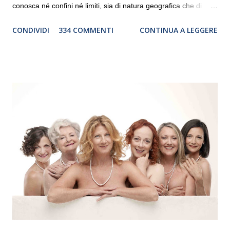
conosca né confini né limiti, sia di natura geografica che di
genere. Il tour, realizzato grazie al sostegno di Saipem,
CONDIVIDI
334 COMMENTI
CONTINUA A LEGGERE
debutterà il 10 settembre a Heiden, in Germania, e toccherà, in
dieci giorni, nove differenti città in Svizzera, Italia, Danimarca e
Polonia. In Italia la Baltic Sea Youth Philharmonic sarà a Milano
il 14 settembre nel suggestivo contesto della Basilica di Santa
Maria delle Grazie, ospite dell’Associazione Musicale ArteViva,
e a Verona il 15 settembre al Teatro Filarmonico per il festival
“Settembre dell’Accademia” dove si esibirà per il secondo anno
consecutivo. Il pubblico milanese avrà il piacere di applaudire i
giovani artisti della Baltic Sea Youth Philharmonic per la quarta
volta. L’orchestra, fondata nel 2008 da Kristjan Järvi (affiancato
da un prestigioso consiglio di consulent...