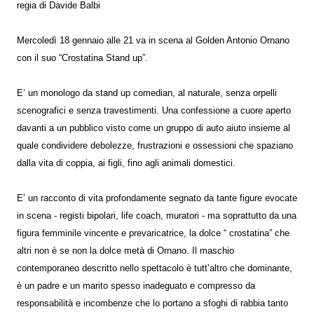
regia di Davide Balbi
Mercoledì 18 gennaio alle 21 va in scena al Golden Antonio Ornano
con il suo “Crostatina Stand up”.
E’ un monologo da stand up comedian, al naturale, senza orpelli
scenografici e senza travestimenti. Una confessione a cuore aperto
davanti a un pubblico visto come un gruppo di auto aiuto insieme al
quale condividere debolezze, frustrazioni e ossessioni che spaziano
dalla vita di coppia, ai figli, fino agli animali domestici.
E’ un racconto di vita profondamente segnato da tante figure evocate
in scena - registi bipolari, life coach, muratori - ma soprattutto da una
figura femminile vincente e prevaricatrice, la dolce “ crostatina” che
altri non è se non la dolce metà di Ornano. Il maschio
contemporaneo descritto nello spettacolo è tutt’altro che dominante,
è un padre e un marito spesso inadeguato e compresso da
responsabilità e incombenze che lo portano a sfoghi di rabbia tanto