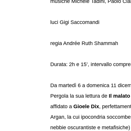
musiche Michele Tadini, Paolo Cia
luci Gigi Saccomandi
regia Andrée Ruth Shammah
Durata: 2h e 15’, intervallo compr
Da martedì 6 a domenica 11 dice
Pergola la sua lettura de
Il malat
affidato a
Gioele Dix
, perfettament
Argan, la cui ipocondria soccombe 
nebbie oscurantiste e metafisiche)