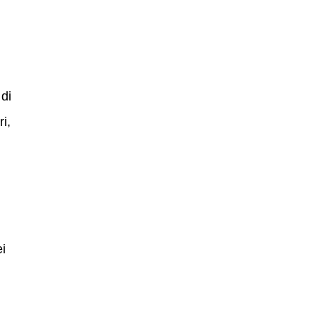
 di
ri,
ei