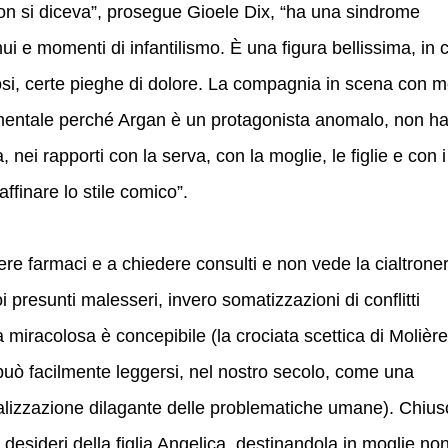
on si diceva”, prosegue Gioele Dix, “ha una sindrome
i e momenti di infantilismo. È una figura bellissima, in c
sosi, certe pieghe di dolore. La compagnia in scena con 
damentale perché Argan è un protagonista anomalo, non h
nei rapporti con la serva, con la moglie, le figlie e con i
ffinare lo stile comico”.
e farmaci e a chiedere consulti e non vede la cialtroner
oi presunti malesseri, invero somatizzazioni di conflitti
a miracolosa è concepibile (la crociata scettica di Molière
può facilmente leggersi, nel nostro secolo, come una
icalizzazione dilagante delle problematiche umane). Chius
 desideri della figlia Angelica, destinandola in moglie no