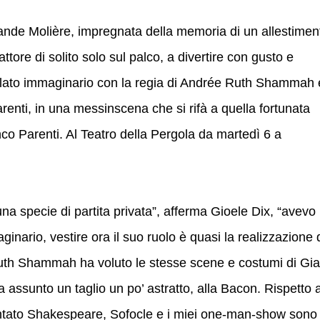
rande Molière, impregnata della memoria di un allestimen
ttore di solito solo sul palco, a divertire con gusto e
malato immaginario con la regia di Andrée Ruth Shammah 
renti, in una messinscena che si rifà a quella fortunata
co Parenti. Al Teatro della Pergola da martedì 6 a
una specie di partita privata”, afferma Gioele Dix, “avevo
ginario, vestire ora il suo ruolo è quasi la realizzazione 
uth Shammah ha voluto le stesse scene e costumi di Gi
a assunto un taglio un po’ astratto, alla Bacon. Rispetto 
uentato Shakespeare, Sofocle e i miei one-man-show sono