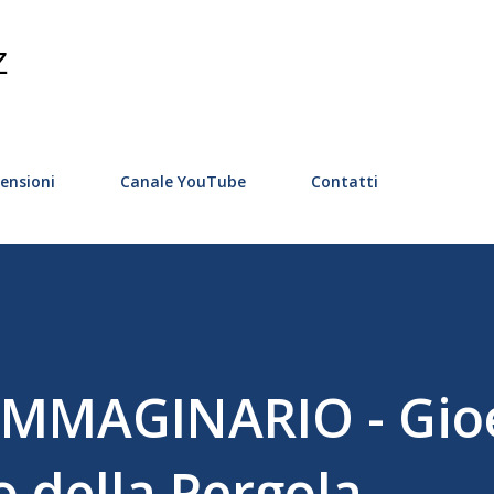
Passa ai contenuti principali
Z
ensioni
Canale YouTube
Contatti
IMMAGINARIO - Gio
o della Pergola