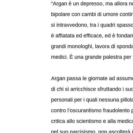
“Argan è un depresso, ma allora n
bipolare con cambi di umore continu
si intravvedono, tra i quadri spas
è affiatata ed efficace, ed è fon
grandi monologhi, lavora di sponda, 
medici. È una grande palestra per a
Argan passa le giornate ad assumer
di chi si arricchisce sfruttando i su
personali per i quali nessuna pillol
contro l’oscurantismo fraudolento 
critica allo scientismo e alla med
nel suo narcisismo, non ascolterà i