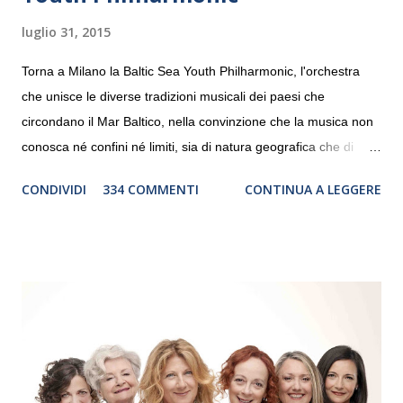
luglio 31, 2015
Torna a Milano la Baltic Sea Youth Philharmonic, l'orchestra
che unisce le diverse tradizioni musicali dei paesi che
circondano il Mar Baltico, nella convinzione che la musica non
conosca né confini né limiti, sia di natura geografica che di
genere. Il tour, realizzato grazie al sostegno di Saipem,
CONDIVIDI
334 COMMENTI
CONTINUA A LEGGERE
debutterà il 10 settembre a Heiden, in Germania, e toccherà, in
dieci giorni, nove differenti città in Svizzera, Italia, Danimarca e
Polonia. In Italia la Baltic Sea Youth Philharmonic sarà a Milano
il 14 settembre nel suggestivo contesto della Basilica di Santa
Maria delle Grazie, ospite dell’Associazione Musicale ArteViva,
e a Verona il 15 settembre al Teatro Filarmonico per il festival
“Settembre dell’Accademia” dove si esibirà per il secondo anno
consecutivo. Il pubblico milanese avrà il piacere di applaudire i
giovani artisti della Baltic Sea Youth Philharmonic per la quarta