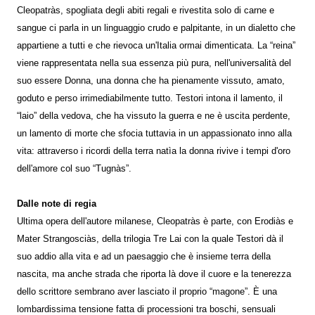
Cleopatràs, spogliata degli abiti regali e rivestita solo di carne e
sangue ci parla in un linguaggio crudo e palpitante, in un dialetto che
appartiene a tutti e che rievoca un'Italia ormai dimenticata. La “reina”
viene rappresentata nella sua essenza più pura, nell'universalità del
suo essere Donna, una donna che ha pienamente vissuto, amato,
goduto e perso irrimediabilmente tutto. Testori intona il lamento, il
“laio” della vedova, che ha vissuto la guerra e ne è uscita perdente,
un lamento di morte che sfocia tuttavia in un appassionato inno alla
vita: attraverso i ricordi della terra natìa la donna rivive i tempi d'oro
dell'amore col suo “Tugnàs”.
Dalle note di regia
Ultima opera dell'autore milanese, Cleopatràs è parte, con Erodiàs e
Mater Strangosciàs, della trilogia Tre Lai con la quale Testori dà il
suo addio alla vita e ad un paesaggio che è insieme terra della
nascita, ma anche strada che riporta là dove il cuore e la tenerezza
dello scrittore sembrano aver lasciato il proprio “magone”. È una
lombardissima tensione fatta di processioni tra boschi, sensuali