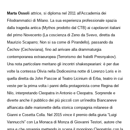
Marta Ossoli
attrice, si diploma nel 2011 all'Accademia dei
Filodrammatici di Milano. La sua esperienza professionale spazia
dalla tragedia antica (Mythos prodotto dal CTB) ai capolavori italiani
del primo Novecento (La coscienza di Zeno da Svevo, diretta da
Maurizio Scaparro; Non si sa come di Pirandello), passando da
Čechov (Cechoviana), fino ad arrivare alla drammaturgia
contemporanea extraeuropea (Terrorismo dei fratelli Presnyakov).
Una nota particolare meritano gli incontri shakespeariani: è per due
volte la contessa Olivia nella Dodicesima notte di Lorenzo Loris e in
quella diretta da John Pascoe al Teatro Licinium di Erba, teatro in cui
veste per la prima volta i panni della protagonista come Regina del
Nilo, interpretando Cleopatra in Antonio e Cleopatra. Sorprende e
diverte anche il pubblico dei più piccoli con un'inedita Biancaneve
affiancata dalle marionette della storica compagnia milanese di
Gianni e Cosetta Colla. Nel 2015 vince il premio della giuria “Luigi
Vannucchi” con La Monaca di Monza di Giovanni Testori, autore che
ama e che omaggia mettendo in scena il monologo Cleopatràs con la