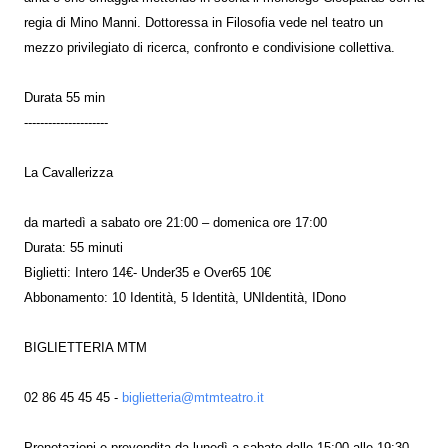
regia di Mino Manni. Dottoressa in Filosofia vede nel teatro un
mezzo privilegiato di ricerca, confronto e condivisione collettiva.
Durata 55 min
---------------------
La Cavallerizza
da martedì a sabato ore 21:00 – domenica ore 17:00
Durata: 55 minuti
Biglietti: Intero 14€- Under35 e Over65 10€
Abbonamento: 10 Identità, 5 Identità, UNIdentità, IDono
BIGLIETTERIA MTM
02 86 45 45 45 -
biglietteria@mtmteatro.it
Prenotazioni e prevendita da lunedì a sabato dalle 15:00 alle 19:30