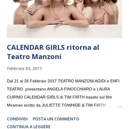
volta. L’orchestra, fondata nel 2008 da Kristjan Järvi (affiancato
da un prestigioso consiglio di consulent...
CALENDAR GIRLS ritorna al
Teatro Manzoni
febbraio 03, 2017
Dal 21 al 26 Febbraio 2017 TEATRO MANZONI AGIDI e ENFI
TEATRO presentano ANGELA FINOCCHIARO e LAURA
CURINO CALENDAR GIRLS di TIM FIRTH basato sul film
Miramax scritto da JULIETTE TOWHIDE & TIM FIRTH
Traduzione e adattamento STEFANIA BERTOLA Regia
CONDIVIDI
POSTA UN COMMENTO
CRISTINA PEZZOLI
CONTINUA A LEGGERE