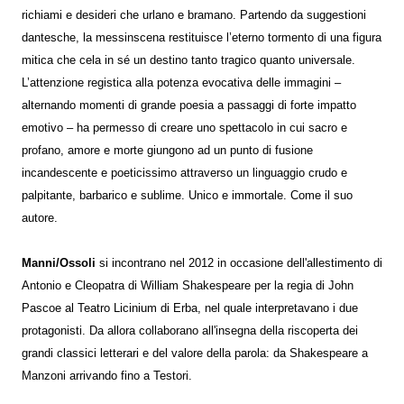
richiami e desideri che urlano e bramano. Partendo da suggestioni
dantesche, la messinscena restituisce l’eterno tormento di una figura
mitica che cela in sé un destino tanto tragico quanto universale.
L’attenzione registica alla potenza evocativa delle immagini –
alternando momenti di grande poesia a passaggi di forte impatto
emotivo – ha permesso di creare uno spettacolo in cui sacro e
profano, amore e morte giungono ad un punto di fusione
incandescente e poeticissimo attraverso un linguaggio crudo e
palpitante, barbarico e sublime. Unico e immortale. Come il suo
autore.
Manni/Ossoli
si incontrano nel 2012 in occasione dell'allestimento di
Antonio e Cleopatra di William Shakespeare per la regia di John
Pascoe al Teatro Licinium di Erba, nel quale interpretavano i due
protagonisti. Da allora collaborano all'insegna della riscoperta dei
grandi classici letterari e del valore della parola: da Shakespeare a
Manzoni arrivando fino a Testori.