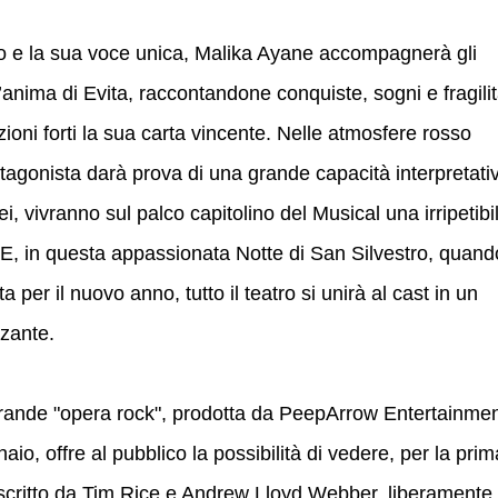
ato e la sua voce unica, Malika Ayane accompagnerà gli
ll’anima di Evita, raccontandone conquiste, sogni e fragilit
ioni forti la sua carta vincente. Nelle atmosfere rosso
otagonista darà prova di una grande capacità interpretati
ei, vivranno sul palco capitolino del Musical una irripetibi
E, in questa appassionata Notte di San Silvestro, quand
 per il nuovo anno, tutto il teatro si unirà al cast in un
zzante.
 grande "opera rock", prodotta da PeepArrow Entertainme
aio, offre al pubblico la possibilità di vedere, per la prim
al scritto da Tim Rice e Andrew Lloyd Webber, liberamente