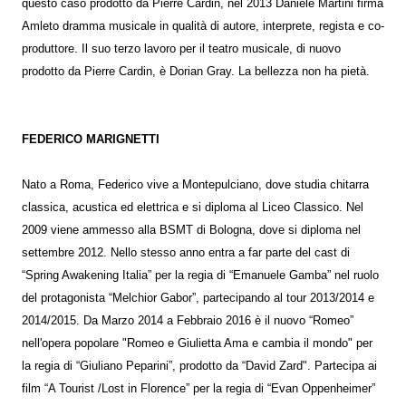
questo caso prodotto da Pierre Cardin, nel 2013 Daniele Martini firma
Amleto dramma musicale in qualità di autore, interprete, regista e co-
produttore. Il suo terzo lavoro per il teatro musicale, di nuovo
prodotto da Pierre Cardin, è Dorian Gray. La bellezza non ha pietà.
FEDERICO MARIGNETTI
Nato a Roma, Federico vive a Montepulciano, dove studia chitarra
classica, acustica ed elettrica e si diploma al Liceo Classico. Nel
2009 viene ammesso alla BSMT di Bologna, dove si diploma nel
settembre 2012. Nello stesso anno entra a far parte del cast di
“Spring Awakening Italia” per la regia di “Emanuele Gamba” nel ruolo
del protagonista “Melchior Gabor”, partecipando al tour 2013/2014 e
2014/2015. Da Marzo 2014 a Febbraio 2016 è il nuovo “Romeo”
nell'opera popolare "Romeo e Giulietta Ama e cambia il mondo" per
la regia di “Giuliano Peparini”, prodotto da “David Zard". Partecipa ai
film “A Tourist /Lost in Florence” per la regia di “Evan Oppenheimer”