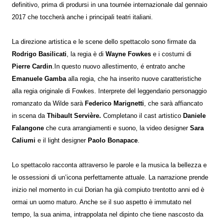
definitivo, prima di prodursi in una tournée internazionale dal gennaio
2017 che toccherà anche i principali teatri italiani.
La direzione artistica e le scene dello spettacolo sono firmate da
Rodrigo Basilicati
, la regia è di
Wayne Fowkes
e i costumi di
Pierre Cardin
.In questo nuovo allestimento, é entrato anche
Emanuele Gamba
alla regia, che ha inserito nuove caratteristiche
alla regia originale di Fowkes.
Interprete del leggendario personaggio
romanzato da Wilde sarà
Federico Marignetti
, che sarà affiancato
in scena da
Thibault Servière.
Completano il cast artistico
Daniele
Falangone
che cura arrangiamenti e suono, la video designer
Sara
Caliumi
e il light designer
Paolo Bonapace
.
Lo spettacolo racconta attraverso le parole e la musica la bellezza e
le ossessioni di un’icona perfettamente attuale. La narrazione prende
inizio nel momento in cui Dorian ha già compiuto trentotto anni ed è
ormai un uomo maturo. Anche se il suo aspetto è immutato nel
tempo, la sua anima, intrappolata nel dipinto che tiene nascosto da