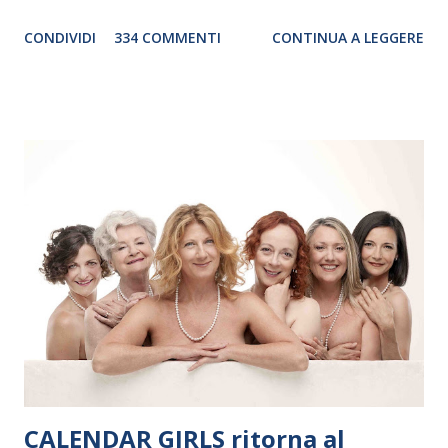
genere. Il tour, realizzato grazie al sostegno di Saipem,
CONDIVIDI
334 COMMENTI
CONTINUA A LEGGERE
debutterà il 10 settembre a Heiden, in Germania, e toccherà, in
dieci giorni, nove differenti città in Svizzera, Italia, Danimarca e
Polonia. In Italia la Baltic Sea Youth Philharmonic sarà a Milano
il 14 settembre nel suggestivo contesto della Basilica di Santa
Maria delle Grazie, ospite dell’Associazione Musicale ArteViva,
e a Verona il 15 settembre al Teatro Filarmonico per il festival
“Settembre dell’Accademia” dove si esibirà per il secondo anno
consecutivo. Il pubblico milanese avrà il piacere di applaudire i
giovani artisti della Baltic Sea Youth Philharmonic per la quarta
volta. L’orchestra, fondata nel 2008 da Kristjan Järvi (affiancato
da un prestigioso consiglio di consulent...
CALENDAR GIRLS ritorna al