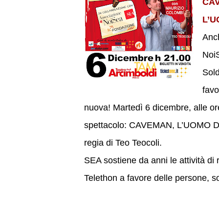
CA
L’
Anch
NoiS
Sold
favo
nuova! Martedì 6 dicembre, alle ore
spettacolo: CAVEMAN, L’UOMO DE
regia di Teo Teocoli.
SEA sostiene da anni le attività d
Telethon a favore delle persone, so