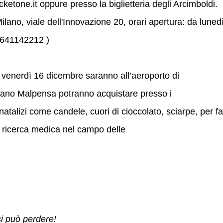
ketone.it oppure presso la biglietteria degli Arcimboldi.
ilano, viale dell'Innovazione 20, orari apertura: da luned
2/641142212 )
 e venerdì 16 dicembre saranno all’aeroporto di
ilano Malpensa potranno acquistare presso i
natalizi come candele, cuori di cioccolato, sciarpe, per f
r ricerca medica nel campo delle
i può perdere!