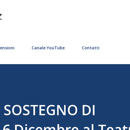
Passa ai contenuti principali
Z
ensioni
Canale YouTube
Contatti
 SOSTEGNO DI
6 Dicembre al Teat