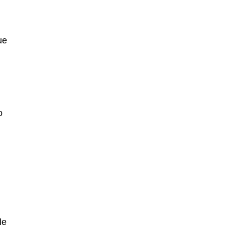
ue
o
le