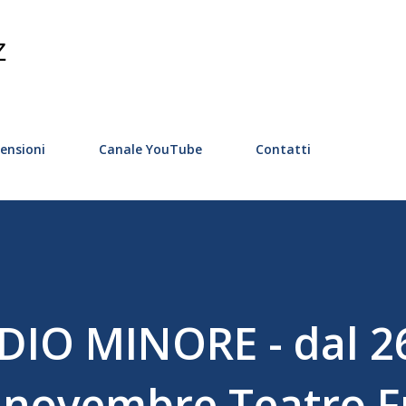
Passa ai contenuti principali
Z
ensioni
Canale YouTube
Contatti
 DIO MINORE - dal 2
6 novembre Teatro 