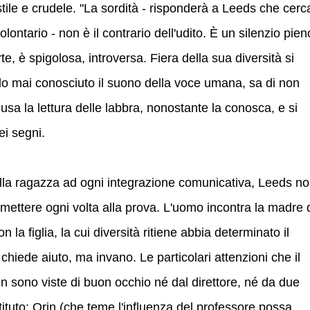
ile e crudele. "La sordità - risponderà a Leeds che cerc
lontario - non è il contrario dell'udito. È un silenzio pien
te, è spigolosa, introversa. Fiera della sua diversità si
ndo mai conosciuto il suono della voce umana, sa di non
 usa la lettura delle labbra, nonostante la conosca, e si
ei segni.
della ragazza ad ogni integrazione comunicativa, Leeds n
mettere ogni volta alla prova. L'uomo incontra la madre 
 la figlia, la cui diversità ritiene abbia determinato il
chiede aiuto, ma invano. Le particolari attenzioni che il
non sono viste di buon occhio né dal direttore, né da due
stituto: Orin (che teme l'influenza del professore possa