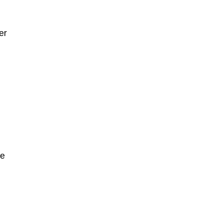
er
le