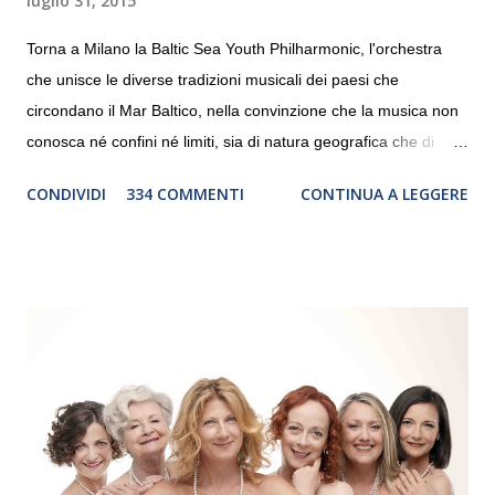
luglio 31, 2015
Torna a Milano la Baltic Sea Youth Philharmonic, l'orchestra
che unisce le diverse tradizioni musicali dei paesi che
circondano il Mar Baltico, nella convinzione che la musica non
conosca né confini né limiti, sia di natura geografica che di
genere. Il tour, realizzato grazie al sostegno di Saipem,
CONDIVIDI
334 COMMENTI
CONTINUA A LEGGERE
debutterà il 10 settembre a Heiden, in Germania, e toccherà, in
dieci giorni, nove differenti città in Svizzera, Italia, Danimarca e
Polonia. In Italia la Baltic Sea Youth Philharmonic sarà a Milano
il 14 settembre nel suggestivo contesto della Basilica di Santa
Maria delle Grazie, ospite dell’Associazione Musicale ArteViva,
e a Verona il 15 settembre al Teatro Filarmonico per il festival
“Settembre dell’Accademia” dove si esibirà per il secondo anno
consecutivo. Il pubblico milanese avrà il piacere di applaudire i
giovani artisti della Baltic Sea Youth Philharmonic per la quarta
volta. L’orchestra, fondata nel 2008 da Kristjan Järvi (affiancato