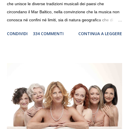
che unisce le diverse tradizioni musicali dei paesi che
circondano il Mar Baltico, nella convinzione che la musica non
conosca né confini né limiti, sia di natura geografica che di
genere. Il tour, realizzato grazie al sostegno di Saipem,
CONDIVIDI
334 COMMENTI
CONTINUA A LEGGERE
debutterà il 10 settembre a Heiden, in Germania, e toccherà, in
dieci giorni, nove differenti città in Svizzera, Italia, Danimarca e
Polonia. In Italia la Baltic Sea Youth Philharmonic sarà a Milano
il 14 settembre nel suggestivo contesto della Basilica di Santa
Maria delle Grazie, ospite dell’Associazione Musicale ArteViva,
e a Verona il 15 settembre al Teatro Filarmonico per il festival
“Settembre dell’Accademia” dove si esibirà per il secondo anno
consecutivo. Il pubblico milanese avrà il piacere di applaudire i
giovani artisti della Baltic Sea Youth Philharmonic per la quarta
volta. L’orchestra, fondata nel 2008 da Kristjan Järvi (affiancato
da un prestigioso consiglio di consulent...